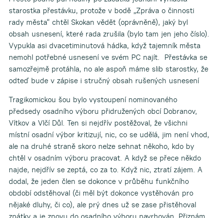
starostka přestávku, protože v bodě „Zpráva o činnosti
rady města“ chtěl Skokan vědět (oprávněně), jaký byl
obsah usnesení, které rada zrušila (bylo tam jen jeho číslo).
Vypukla asi dvacetiminutová hádka, když tajemník města
nemohl potřebné usnesení ve svém PC najít. Přestávka se
samozřejmě protáhla, no ale aspoň máme slib starostky, že
odteď bude v zápise i stručný obsah rušených usnesení
Tragikomickou šou bylo vystoupení nominovaného
předsedy osadního výboru přidružených obcí Dobranov,
Vítkov a Vlčí Důl. Ten si nejdřív postěžoval, že všichni
místní osadní výbor kritizují, nic, co se udělá, jim není vhod,
ale na druhé straně skoro nelze sehnat někoho, kdo by
chtěl v osadním výboru pracovat. A když se přece někdo
najde, nejdřív se zeptá, co za to. Když nic, ztratí zájem. A
dodal, že jeden člen se dokonce v průběhu funkčního
období odstěhoval (či měl být dokonce vystěhován pro
nějaké dluhy, či co), ale prý dnes už se zase přistěhoval
zpátky a je znovu do osadního výboru navrhován. Přiznám