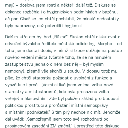
mají) – doslova jsem rostl a někteří další též. Diskuse se
dokonce rozběhla i o hygienických podmínkách v bazénu,
ač pan Císař se jen chtěl pochlubit, že minulé nedostatky
byly napraveny, což potvrdili i hygienici.
Dalším střetem byl bod „Různé“. Skokan chtěl diskutovat o
odvolání bývalého ředitele městské policie Ing. Meryho – od
toho jsme dostali dopis, v němž si trpce stěžuje na postup
nového vedení města (včetně toho, že se na minulém
zastupitelstvu jednalo o něm bez něj – byl myslím
nemocný), zřejmě vše skončí u soudu. V dopisu totiž mj.
píše, že chtěl starostku požádat o uvolnění z funkce a
vysvětluje i proč: „Velmi citlivě jsem vnímal volbu nové
starostky a místostarostů, kde byla prosazena volba
veřejným hlasováním. Zde byl položen základ pro budoucí
politickou prostituci a prorůstání místní samosprávy
s místními podnikateli.“ S tím prý nechce nic mít. Jenomže
dál uvádí: „Samozřejmě jsem toto své rozhodnutí po
prosincovém zasedání ZM změnil.“ Uprostřed této diskuse