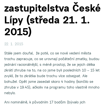
zastupitelstva České
Lípy (středa 21. 1.
2015)
22. 1. 2015
Stále jsem doufal, že poté, co se nové vedení města
trochu zapracuje, co se urovnají počáteční zmatky, budou
jednání racionálnější, s méně prostoji, že se jejich délka
zkrátí zhruba na to, na co jsme byli posledních 10 – 15 let
zvyklí, že to zkrátka bude trochu více odsejpat. Ale
bohužel. Opět jsme zasedali skoro 4 hodiny (končilo se
zhruba v 19.45), ačkoliv na programu toho vlastně mnoho
nebylo.
Ani nominálně, k původním 17 bodům (bývalo jich