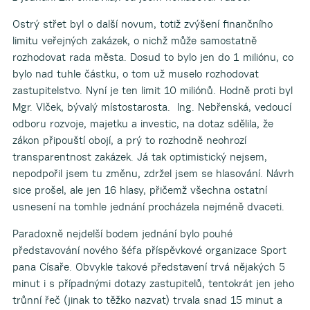
Ostrý střet byl o další novum, totiž zvýšení finančního
limitu veřejných zakázek, o nichž může samostatně
rozhodovat rada města. Dosud to bylo jen do 1 miliónu, co
bylo nad tuhle částku, o tom už muselo rozhodovat
zastupitelstvo. Nyní je ten limit 10 miliónů. Hodně proti byl
Mgr. Vlček, bývalý místostarosta. Ing. Nebřenská, vedoucí
odboru rozvoje, majetku a investic, na dotaz sdělila, že
zákon připouští obojí, a prý to rozhodně neohrozí
transparentnost zakázek. Já tak optimistický nejsem,
nepodpořil jsem tu změnu, zdržel jsem se hlasování. Návrh
sice prošel, ale jen 16 hlasy, přičemž všechna ostatní
usnesení na tomhle jednání procházela nejméně dvaceti.
Paradoxně nejdelší bodem jednání bylo pouhé
představování nového šéfa příspěvkové organizace Sport
pana Císaře. Obvykle takové představení trvá nějakých 5
minut i s případnými dotazy zastupitelů, tentokrát jen jeho
trůnní řeč (jinak to těžko nazvat) trvala snad 15 minut a