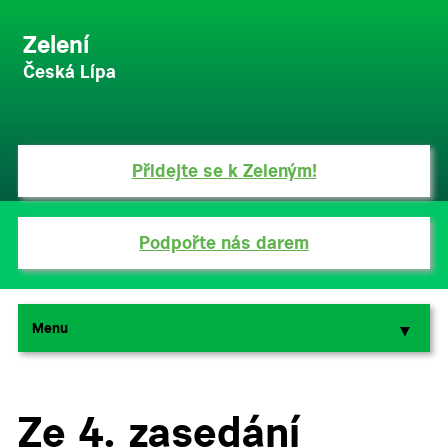
Zelení
Česká Lípa
Přidejte se k Zeleným!
Podpořte nás darem
Menu
▼
▼
Ze 4. zasedání