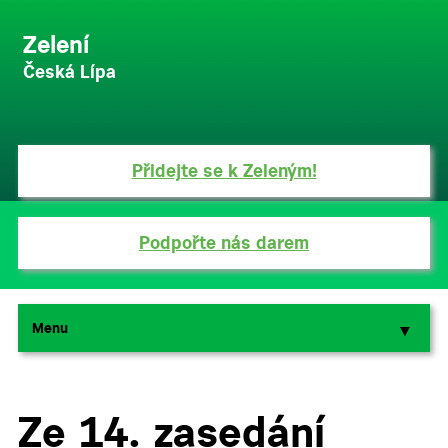
Zelení
Česká Lípa
Přidejte se k Zeleným!
Podpořte nás darem
Menu
▼
▼
Ze 14. zasedání