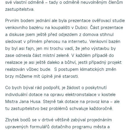
své vlastní odměně – tady o odměně neuvolněným členům
zastupitelstva.
Prvním bodem jednání ale byla prezentace ověřovací studie
venkovního bazénu na koupališti v Dubici. Část prezentace
a diskuse jsem ještě před odjezdem z domova stihnul
sledovat v přímém přenosu na internetu. Venkovní bazén
by byl asi fajn, jen mi trochu vadí, že jeho výstavbu by
zase odnesla část místní zeleně. V každém případě do
realizace je asi ještě daleko a bůhví, jestli případný projekt
realizován vůbec bude. S postupem klimatických změn
brzy můžeme mít úplně jiné starosti.
Co bych býval rád podpořil, je žádost o poskytnutí
individuální dotace na opravu elektroinstalace v kostele
Mistra Jana Husa. Stejně tak dotace na provoz kina – ale
tu zastupitelstvo bez problémů schvaluje každoročně.
Zbytek bodů se v drtivé většině zabýval projednáním
upravených formulářů dotačního programu města a