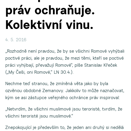
práv ochraňuje.
Kolektivní vinu.
4. 5. 2016
„Rozhodně není pravdou, že by se všichni Romové vyhýbali
poctivé práci, ale je pravdou, že mezi těmi, kteří se poctivé
práci vyhýbají, převažují Romové“, píše Stanislav Křeček
(„My Češi, oni Romové,“ LN 30.4.).
Nechme teď stranou, že zmíněná věta jako by byla
ozvěnou obdobné Zemanovy. Jakkoliv to může naznačovat,
kým se asi zástupce veřejného ochránce práv inspiroval:
„Netvrdím, že všichni muslimové jsou teroristé, tvrdím, že
všichni teroristé jsou muslimové.“
Znepokojující je především to, že jeden ani druhý si nedělá