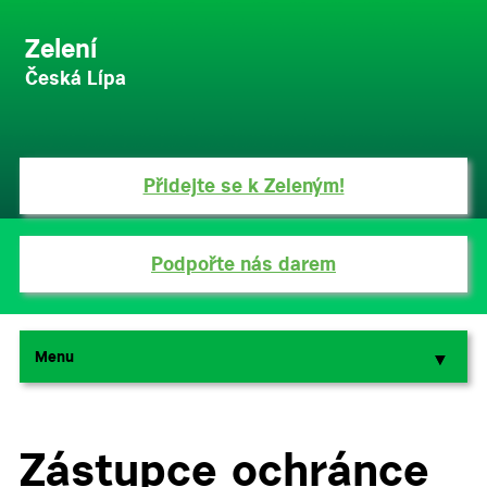
Zelení
Česká Lípa
Přidejte se k Zeleným!
Podpořte nás darem
Menu
▼
▼
Zástupce ochránce