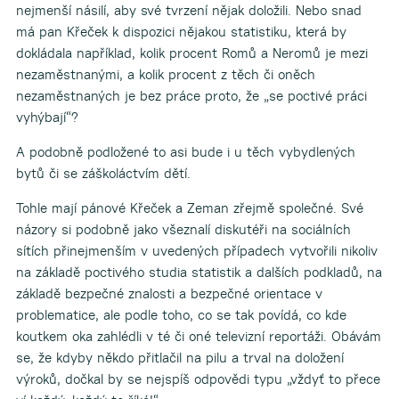
nejmenší násilí, aby své tvrzení nějak doložili. Nebo snad
má pan Křeček k dispozici nějakou statistiku, která by
dokládala například, kolik procent Romů a Neromů je mezi
nezaměstnanými, a kolik procent z těch či oněch
nezaměstnaných je bez práce proto, že „se poctivé práci
vyhýbají“?
A podobně podložené to asi bude i u těch vybydlených
bytů či se záškoláctvím dětí.
Tohle mají pánové Křeček a Zeman zřejmě společné. Své
názory si podobně jako všeznalí diskutéři na sociálních
sítích přinejmenším v uvedených případech vytvořili nikoliv
na základě poctivého studia statistik a dalších podkladů, na
základě bezpečné znalosti a bezpečné orientace v
problematice, ale podle toho, co se tak povídá, co kde
koutkem oka zahlédli v té či oné televizní reportáži. Obávám
se, že kdyby někdo přitlačil na pilu a trval na doložení
výroků, dočkal by se nejspíš odpovědi typu „vždyť to přece