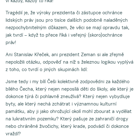
ví každý, každý to říká!“
Tragédií je, že výroky prezidenta či zástupce ochránce
lidských práv jsou pro tisíce dalších podobně naladěných
nezpochybnitelným důkazem, že věci se mají opravdu tak,
jak tvrdí – když to přece říká i veřejný (skoro)ochránce
práv!
Ani Stanislav Křeček, ani prezident Zeman si ale zřejmě
nepoložili otázku, odpověď na níž s železnou logikou vyplývá
z toho, co tvrdí o jiných skupinách lidí:
Jsme tedy i my bílí Češi kolektivně zodpovědni za každého
bílého Čecha, který nejen neposílá děti do školy, ale který je
dokonce týrá či pohlavně zneužívá? Který nejen vybydluje
byty, ale který nechá zchátrat i významnou kulturní
památku, aby ji jako ohrožující okolí mohl zbourat a vydělat
na lukrativním pozemku? Který pašuje ze zahraničí drogy
nebo chráněné živočichy, který krade, podvádí či dokonce
vraždí?