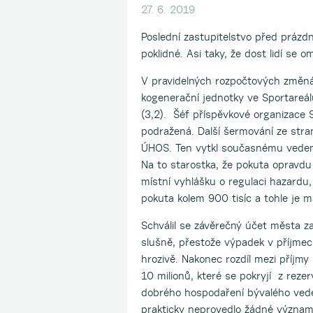
27. 6. 2019
Poslední zastupitelstvo před prázd
poklidné. Asi taky, že dost lidí se 
V pravidelných rozpočtových změná
kogenerační jednotky ve Sportareá
(3,2). Šéf příspěvkové organizace S
podražená. Další šermování ze stra
ÚHOS. Ten vytkl současnému vedení 
Na to starostka, že pokuta opravdu
místní vyhlášku o regulaci hazardu,
pokuta kolem 900 tisíc a tohle je 
Schválil se závěrečný účet města z
slušně, přestože výpadek v příjmec
hrozivě. Nakonec rozdíl mezi příjm
10 milionů, které se pokryjí z rez
dobrého hospodaření bývalého vedení
prakticky neprovedlo žádné významně