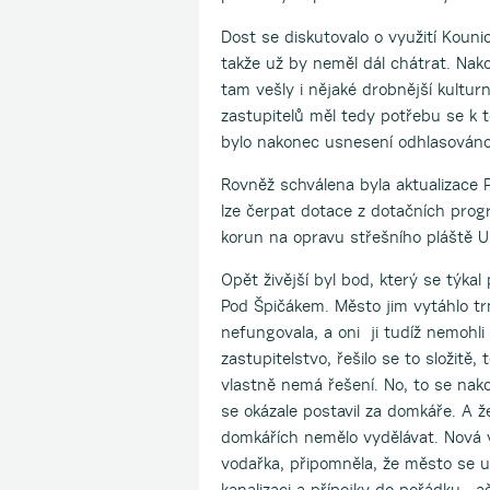
Dost se diskutovalo o využití Koun
takže už by neměl dál chátrat. Na
tam vešly i nějaké drobnější kultur
zastupitelů měl tedy potřebu se k t
bylo nakonec usnesení odhlasováno
Rovněž schválena byla aktualizace
lze čerpat dotace z dotačních prog
korun na opravu střešního pláště U
Opět živější byl bod, který se týkal
Pod Špičákem. Město jim vytáhlo trn
nefungovala, a oni ji tudíž nemohli 
zastupitelstvo, řešilo se to složitě,
vlastně nemá řešení. No, to se nak
se okázale postavil za domkáře. A ž
domkářích nemělo vydělávat. Nová v
vodařka, připomněla, že město se u
kanalizaci a přípojky do pořádku, 