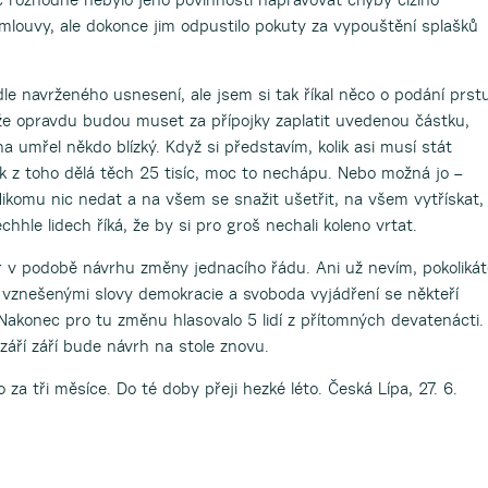
mlouvy, ale dokonce jim odpustilo pokuty za vypouštění splašků
e navrženého usnesení, ale jsem si tak říkal něco o podání prstu
 že opravdu budou muset za přípojky zaplatit uvedenou částku,
a umřel někdo blízký. Když si představím, kolik asi musí stát
 z toho dělá těch 25 tisíc, moc to nechápu. Nebo možná jo –
ikomu nic nedat a na všem se snažit ušetřit, na všem vytřískat,
ěchhle lidech říká, že by si pro groš nechali koleno vrtat.
or v podobě návrhu změny jednacího řádu. Ani už nevím, pokolikát
, vznešenými slovy demokracie a svoboda vyjádření se někteří
 Nakonec pro tu změnu hlasovalo 5 lidí z přítomných devatenácti.
 září září bude návrh na stole znovu.
ro za tři měsíce. Do té doby přeji hezké léto. Česká Lípa, 27. 6.
. Miroslav Hudec