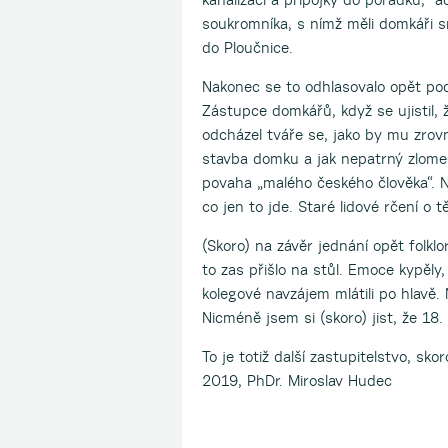
soukromníka, s nímž měli domkáři s
do Ploučnice.
Nakonec se to odhlasovalo opět podl
Zástupce domkářů, když se ujistil,
odcházel tváře se, jako by mu zrovn
stavba domku a jak nepatrný zlomek
povaha „malého českého člověka“. N
co jen to jde. Staré lidové rčení o t
(Skoro) na závěr jednání opět folkl
to zas přišlo na stůl. Emoce kypěly
kolegové navzájem mlátili po hlavě.
Nicméně jsem si (skoro) jist, že 18.
To je totiž další zastupitelstvo, sko
2019, PhDr