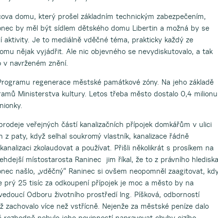
icova domu, který prošel základním technickým zabezpečením,
konec by měl být sídlem dětského domu Libertin a možná by se
ní aktivity. Je to mediálně vděčné téma, prakticky každý ze
omu nějak vyjádřit. Ale nic objevného se nevydiskutovalo, a tak
 v navrženém znění.
 Programu regenerace městské památkové zóny. Na jeho základě
ramů Ministerstva kultury. Letos třeba město dostalo 0,4 milionu
nionky.
 prodeje veřejných částí kanalizačních přípojek domkářům v ulici
 z paty, když selhal soukromý vlastník, kanalizace řádně
kanalizaci zkolaudovat a používat. Přišli několikrát s prosíkem na
 tehdejší místostarosta Raninec jim říkal, že to z právního hledisk
onec našlo, „vděčný“ Raninec si ovšem neopomněl zaagitovat, kd
e prý 25 tisíc za odkoupení přípojek je moc a město by na
edoucí Odboru životního prostředí Ing. Píšková, odborností
ž zachovalo více než vstřícně. Nejenže za městské peníze dalo
ač rozhodně nebylo jeho povinností napravovat chyby cizího