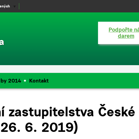
lených
▼
Podpořte n
darem
a
lby 2014
Kontakt
í zastupitelstva České
 26. 6. 2019)