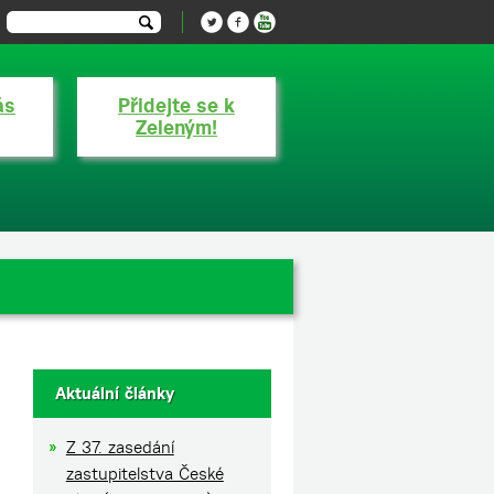
ás
Přidejte se k
Zeleným!
Aktuální články
Z 37. zasedání
zastupitelstva České