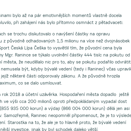
ninami bylo až na pár emotivnějších momentů vlastně docela
omluvilo, při zahájení nás bylo přítomno osmnáct z pětadvaceti.
ch se trochu diskutovalo o navýšení částky na opravu
lu z původně odhadovaných 1,5 milionu na více než dvojnásobek
port Česká Lípa Češka to vysvětlil tím, že původní cena byla
ny Mgr. Ranince se týkalo uvolnění částky 444 tisíc na pokutu od
města, že neudělalo nic pro to, aby se pokutu podařilo odvrátit
 nemusela být, kdyby bývalé vedení (tedy i Raninec) včas upravil
 jejíž některé části odporovaly zákonu. A že původně hrozila
maximum, co se dalo usmlouvat.
a rok 2018 a účetní uzávěrka. Hospodaření města dopadlo ještě
h ve výši cca 200 milionů oproti předpokládaným vypadal dost
y (855 935 000 korun) a výdaji (866 004 000 korun) dělá jen asi
erv. Samozřejmě, Raninec neopomněl připomenout, že je to výsled
. Starostka na to, že ale je to hlavně proto, že bývalé vedení
jší investice, jinak by byl schodek daleko větší.