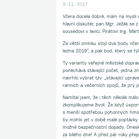
9. 11. 2017
Včera docela dobré, mám na mysli dé
hlavní diskutér, pan Mgr. Ježák se z
sousedovi v lavici, Pirátovi Ing. Ma
Za větší zmínku stojí dva body včer
ledna 2019“, a pak bod, který se tý
Ty varianty veřejné městské dopravy
ponechává stávající počet, jedna zn
navrhlo vybrat tzv. „stávající upra
ranních a večerních spojů, že prý ji
Namítal jsem, že i těch několik málo l
zkomplikujeme život. Že když úspory
s menší spotřebou pohonných hmot. U
by mohlo jet v době malé poptávky po
možné bezpečnostní dopady. Dneska
za bílého dne! A před pár roky přepa