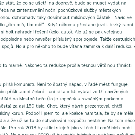
že stát, že co se ušetří na dopravě, bude se muset vydat na
Třeba na zintenzivnění noční pochůzkové služby městských
k mohou dohromady taky dosáhnout miliónových částek. Navíc ve
dlo „čím míň, tím míň“. Když někomu přestane jezdit brzký ranní
si holt náhradní řešení (kolo, auto). Ale už se pak veřejnou
 odpoledne nebo navečer příslušný spoj pojede. Takže cestujícíc
 spojů. No a pro někoho to bude vítaná záminka k další redukci. 
lo to marné. Nakonec ta redukce prošla těsnou většinou třinácti
 přišli komunisti. Není to špatný nápad, v řadě měst funguje,
m přišli tamní Zelení. Loni si tam lidi vybrali ze tří navržených
 hřiště na Mostné hoře (to je kopeček s rozsáhlým parkem a
ta) za asi 150 tisíc. Chot, který návrh prezentoval, chtěl
lióny korun. Podpořil jsem to, ale koalice namítala, že by se měla
dla a že už se to do schvalování rozpočtu nestihne. Na tom něco
ašlo. Pro rok 2018 by si lidi stejně jako v těch Litoměřicích mohli
ektů. No a pro rok 2019 už by mohla iniciativa vycházet právě od