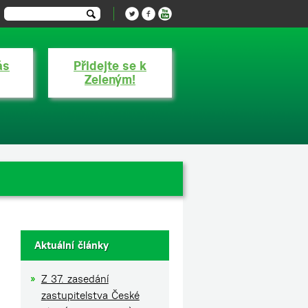
ás
Přidejte se k
Zeleným!
Aktuální články
Z 37. zasedání
zastupitelstva České