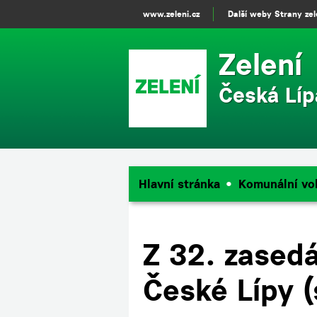
www.zeleni.cz
Další weby Strany ze
Zelení
Česká Líp
Hlavní stránka
Komunální vo
Z 32. zasedá
České Lípy (