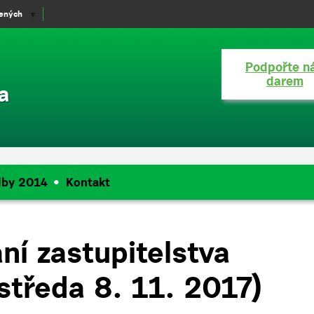
lených
▼
Podpořte n
darem
a
lby 2014
Kontakt
ní zastupitelstva
středa 8. 11. 2017)