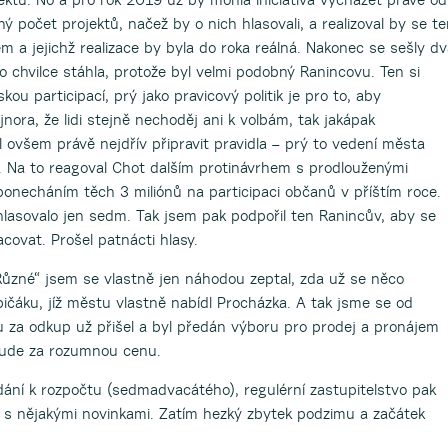
lný počet projektů, načež by o nich hlasovali, a realizoval by se t
em a jejichž realizace by byla do roka reálná. Nakonec se sešly d
po chvilce stáhla, protože byl velmi podobný Ranincovu. Ten si
kou participací, prý jako pravicový politik je pro to, aby
ejnora, že lidi stejně nechoděj ani k volbám, tak jakápak
ěl ovšem právě nejdřív připravit pravidla – prý to vedení města
u. Na to reagoval Chot dalším protinávrhem s prodlouženými
ponecháním těch 3 miliónů na participaci občanů v příštím roce.
hlasovalo jen sedm. Tak jsem pak podpořil ten Ranincův, aby se
covat. Prošel patnácti hlasy.
Různé“ jsem se vlastně jen náhodou zeptal, zda už se něco
ičáku, jíž městu vlastně nabídl Procházka. A tak jsme se od
u za odkup už přišel a byl předán výboru pro prodej a pronájem
 bude za rozumnou cenu.
dání k rozpočtu (sedmadvacátého), regulérní zastupitelstvo pak
 s nějakými novinkami. Zatím hezký zbytek podzimu a začátek