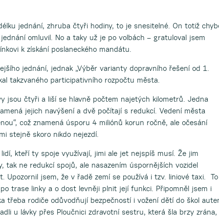
lku jednání, zhruba čtyři hodiny, to je snesitelné. On totiž chyb
 jednání omluvil. No a taky už je po volbách – gratuloval jsem
rtínkovi k získání poslaneckého mandátu.
ejšího jednání, jednak „Výběr varianty dopravního řešení od 1.
kal takzvaného participativního rozpočtu města.
 jsou čtyři a liší se hlavně počtem najetých kilometrů. Jedna
amená jejich navýšení a dvě počítají s redukcí. Vedení města
venou“, což znamená úsporu 4 miliónů korun ročně, ale očesání
mi stejně skoro nikdo nejezdí.
idí, kteří ty spoje využívají, jimi ale jet nejspíš musí. Že jim
, tak ne redukcí spojů, ale nasazením úspornějších vozidel
pozornil jsem, že v řadě zemí se používá i tzv. liniové taxi. To
 trase linky a o dost levněji plnit její funkci. Připomněl jsem i
 třeba rodiče odůvodňují bezpečností i vožení dětí do škol aut
dli u lávky přes Ploučnici zdravotní sestru, která šla brzy zrána,