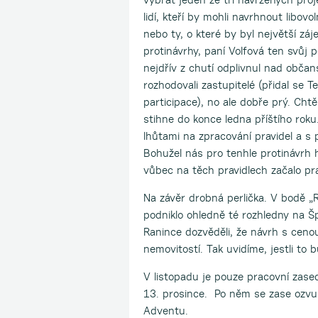
lidí, kteří by mohli navrhnout libovo
nebo ty, o které by byl největší záj
protinávrhy, paní Volfová ten svůj 
nejdřív z chutí odplivnul nad občans
rozhodovali zastupitelé (přidal se T
participace), no ale dobře prý. Cht
stihne do konce ledna příštího rok
lhůtami na zpracování pravidel a s 
Bohužel nás pro tenhle protinávrh 
vůbec na těch pravidlech začalo pra
Na závěr drobná perlička. V bodě „
podniklo ohledně té rozhledny na Šp
Ranince dozvěděli, že návrh s ceno
nemovitostí. Tak uvidíme, jestli to
V listopadu je pouze pracovní zase
13. prosince. Po něm se zase ozvu
Adventu.