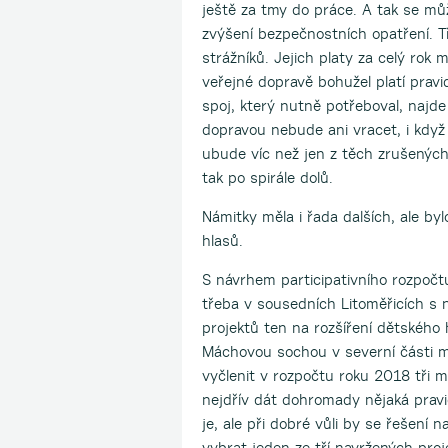
ještě za tmy do práce. A tak se mů
zvýšení bezpečnostních opatření. 
strážníků. Jejich platy za celý ro
veřejné dopravě bohužel platí pravi
spoj, který nutně potřeboval, najde 
dopravou nebude ani vracet, i když
ubude víc než jen z těch zrušených
tak po spirále dolů.
Námitky měla i řada dalších, ale by
hlasů.
S návrhem participativního rozpočtu
třeba v sousedních Litoměřicích s ní
projektů ten na rozšíření dětského
Máchovou sochou v severní části měs
vyčlenit v rozpočtu roku 2018 tři mi
nejdřív dát dohromady nějaká pravi
je, ale při dobré vůli by se řešení n
vybrat jeden ze tří navržených proj