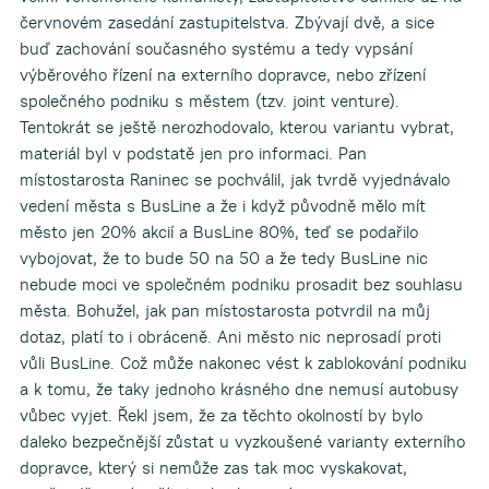
červnovém zasedání zastupitelstva. Zbývají dvě, a sice
buď zachování současného systému a tedy vypsání
výběrového řízení na externího dopravce, nebo zřízení
společného podniku s městem (tzv. joint venture).
Tentokrát se ještě nerozhodovalo, kterou variantu vybrat,
materiál byl v podstatě jen pro informaci. Pan
místostarosta Raninec se pochválil, jak tvrdě vyjednávalo
vedení města s BusLine a že i když původně mělo mít
město jen 20% akcií a BusLine 80%, teď se podařilo
vybojovat, že to bude 50 na 50 a že tedy BusLine nic
nebude moci ve společném podniku prosadit bez souhlasu
města. Bohužel, jak pan místostarosta potvrdil na můj
dotaz, platí to i obráceně. Ani město nic neprosadí proti
vůli BusLine. Což může nakonec vést k zablokování podniku
a k tomu, že taky jednoho krásného dne nemusí autobusy
vůbec vyjet. Řekl jsem, že za těchto okolností by bylo
daleko bezpečnější zůstat u vyzkoušené varianty externího
dopravce, který si nemůže zas tak moc vyskakovat,