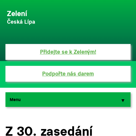
Zelení
Česká Lípa
Přidejte se k Zeleným!
Podpořte nás darem
Menu
▼
▼
Z 30. zasedání