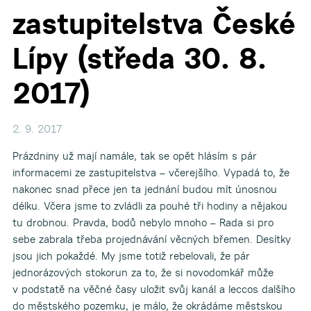
zastupitelstva České
Lípy (středa 30. 8.
2017)
2. 9. 2017
Prázdniny už mají namále, tak se opět hlásím s pár
informacemi ze zastupitelstva – včerejšího. Vypadá to, že
nakonec snad přece jen ta jednání budou mít únosnou
délku. Včera jsme to zvládli za pouhé tři hodiny a nějakou
tu drobnou. Pravda, bodů nebylo mnoho – Rada si pro
sebe zabrala třeba projednávání věcných břemen. Desítky
jsou jich pokaždé. My jsme totiž rebelovali, že pár
jednorázových stokorun za to, že si novodomkář může
v podstatě na věčné časy uložit svůj kanál a leccos dalšího
do městského pozemku, je málo, že okrádáme městskou