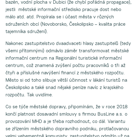
bazén, vodní plocha v Dubici (že chybí pořádná propagace),
jestli městské informační středisko pracuje dost nebo
málo atd. atd. Propírala se i účast města v různých
sdruženích obcí (Novoborsko, Českolipsko – kvalita práce
tajemníka sdružení).
Nakonec zastupitelstvo dvaadvaceti hlasy zastupitelů (tedy
všemi přítomnými) odmávlo záměr transformovat městské
informační centrum na Regionální turistické informační
centrum, což znamená zvýšení počtu pracovníků o tři až
čtyři a příslušné navýšení financí z městského rozpočtu.
Město si od toho slibuje větší účinnost v lákání turistů na
Českolipsko a také snad nějaké peníze navíc z krajského
rozpočtu. Tak uvidíme.
Co se týče městské dopravy, připomínám, že v roce 2018
končí platnost dosavadní smlouvy s firmou BusLine a.s. o
provozování MHD a je třeba rozhodnout, co dál. Variantu
se zřízením městského dopravního podniku, protlačovanou
velmi vehementně komunisty, zastupitelstvo odmítlo už na