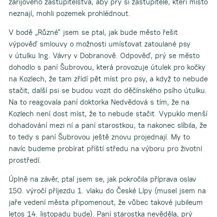
zářijového zastupitelstva, aby prý si zastupitelé, kteří místo
neznají, mohli pozemek prohlédnout.
V bodě „Různé“ jsem se ptal, jak bude město řešit
výpověď smlouvy o možnosti umísťovat zatoulané psy
v útulku Ing. Vávry v Dobranově. Odpověď, prý se město
dohodlo s paní Šubrovou, která provozuje útulek pro kočky
na Kozlech, že tam zřídí pět míst pro psy, a když to nebude
stačit, další psi se budou vozit do děčínského psího útulku.
Na to reagovala paní doktorka Nedvědová s tím, že na
Kozlech není dost míst, že to nebude stačit. Vypuklo menší
dohadování mezi ní a paní starostkou, ta nakonec slíbila, že
to tedy s paní Šubrovou ještě znovu projednají. My to
navíc budeme probírat příští středu na výboru pro životní
prostředí.
Úplně na závěr, ptal jsem se, jak pokročila příprava oslav
150. výročí příjezdu 1. vlaku do České Lípy (musel jsem na
jaře vedení města připomenout, že vůbec takové jubileum
letos 14. listopadu bude). Paní starostka nevěděla, prý