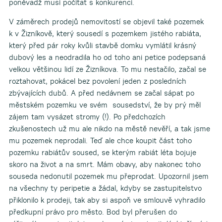
poněvadž musí počítat s konkurencí.
V záměrech prodejů nemovitostí se objevil také pozemek
k v Žizníkově, který sousedí s pozemkem jistého rabiáta,
který před pár roky kvůli stavbě domku vymlátil krásný
dubový les a neodradila ho od toho ani petice podepsaná
velkou většinou lidí ze Žizníkova. To mu nestačilo, začal se
roztahovat, pokácel bez povolení jeden z posledních
zbývajících dubů. A před nedávnem se začal sápat po
městském pozemku ve svém sousedství, že by prý měl
zájem tam vysázet stromy (!). Po předchozích
zkušenostech už mu ale nikdo na městě nevěří, a tak jsme
mu pozemek neprodali. Teď ale chce koupit část toho
pozemku rabiátův soused, se kterým rabiát léta bojuje
skoro na život a na smrt. Mám obavy, aby nakonec toho
souseda nedonutil pozemek mu přeprodat. Upozornil jsem
na všechny ty peripetie a žádal, kdyby se zastupitelstvo
přiklonilo k prodeji, tak aby si aspoň ve smlouvě vyhradilo
předkupní právo pro město. Bod byl přerušen do