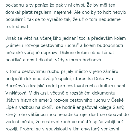
pokladnu a ty peníze že pak v ní chybí. Že by měl ten
domkář platit regulérní nájemné. Ale ono by to holt nebylo
populární, tak se to vyřešilo tak, že už o tom nebudeme
rozhodovat.
Jinak se většina včerejšího jednání točila především kolem
„Záměru rozvoje cestovního ruchu“ a kolem budoucnosti
městské veřejné dopravy. Diskuse kolem obou témat
bouřlivá a dosti dlouhá, vždy skorem hodinová.
K tomu cestovnímu ruchu přijely město v jeho záměru
podpořit dokonce dvě přespolní, starostka Doks Eva
Burešová a krajská radní pro cestovní ruch a kulturu paní
Vinklátová. V diskusi, včetně o rozsáhlém dokumentu
„Návrh hlavních směrů rozvoje cestovního ruchu v České
Lípě s vazbou na okolí“, se hodně angažoval kolega Slaný,
který toho většinou moc nenadiskutuje, dost se obouval do
vedení města, že cestovní ruch ve městě spíše zabíjí než
rozvíjí. Probral se v souvislosti s tím chystaný venkovní