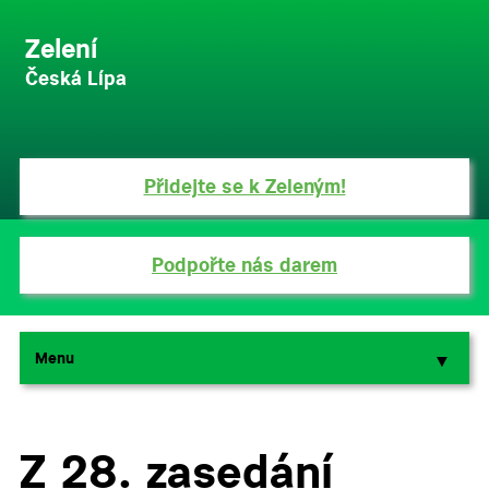
Zelení
Česká Lípa
Přidejte se k Zeleným!
Podpořte nás darem
Menu
▼
▼
Z 28. zasedání