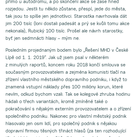
přímo u autodromu, a po skončení akce se zase hned
rozjedou. Jestli tu někdo zůstane, přespí, jede do města,
tak jsou to spíše jen jednotlivci. Starostka navrhovala dát
jim 200 tisíc (loni dostali padesát a prý se kvůli tomu akce
nekonala), Rubický 100 tisíc. Prošel ale návrh starostky,
byť jen sedmnácti hlasy – mým ne.
Posledním projednaným bodem bylo „Řešení MHD v České
Lípě od 1. 1. 2019“. Jak už jsem psal v některém
z minulých raportů, koncem roku 2018 končí smlouva se
současným provozovatelem a zejména komunisti tlačí na
zřízení vlastního městského dopravního podniku, i když to
znamená vstupní náklady přes 100 milióny korun, které
nevím, odkud bychom vzali. Tak se kolegové zhruba hodinu
hádali o třech variantách, kromě zmíněné také o
pokračování s nějakým externím provozovatelem a o zřízení
společného podniku. Nakonec pro vlastní městský podnik
hlasovalo jen osm lidí, pro společný podnik s nějakou
dopravní firmou těsných třináct hlasů (za ten rozhodující