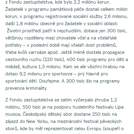
z Fondu zastupitelstva, kde bylo 2,2 miliónu korun.
Žadatelé v programu památková péče dostali celkem milión
korun, v programu registrované sociální služby 2,6 milionu,
další 1,8 miliónu obecně pro žadatele v sociální oblasti.
Životní prostředí patří k nejchudším, dotace jen 300 tisíc,
většinou rozděleny mezi chovatele včel a na včelařské
potřeby – v poslední době mají včelaři dost problémů,
třeba kvůli varroáze apod. Ještě méně dostala propagace
cestovního ruchu (120 tisíc), 400 tisíc programy pro děti a
mládež, kultura 1,5 milionu. Kam se ale všichni hrabou na
dotaci 9,2 milionu pro sportovce – prý hlavně pro
sportování dětí. Doufejme. A 300 tisíc šlo na programy
prevence kriminality.
Z Fondu zastupitelstva se zatím vyčerpalo zhruba 1,2
miliónu, 550 tisíc je na podporu hudebního festivalu Lípa
musica, Českolipský dětský sbor dostane 250 tisíc na
zájezd do New Yorku, na mezinárodní festival pěveckých
sborů, kde by měl reprezentovat celou Evropu (soupeří o