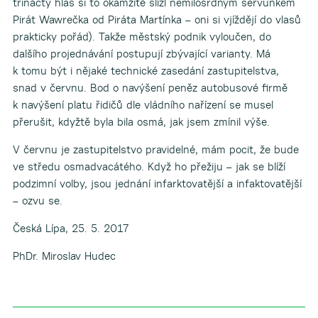
třináctý hlas si to okamžitě slízl nemilosrdným seřvunkem
Pirát Wawrečka od Piráta Martínka – oni si vjíždějí do vlasů
prakticky pořád). Takže městský podnik vyloučen, do
dalšího projednávání postupují zbývající varianty. Má
k tomu být i nějaké technické zasedání zastupitelstva,
snad v červnu. Bod o navýšení peněz autobusové firmě
k navýšení platu řidičů dle vládního nařízení se musel
přerušit, kdyžtě byla bila osmá, jak jsem zmínil výše.
V červnu je zastupitelstvo pravidelné, mám pocit, že bude
ve středu osmadvacátého. Když ho přežiju – jak se blíží
podzimní volby, jsou jednání infarktovatější a infaktovatější
– ozvu se.
Česká Lípa, 25. 5. 2017
PhDr. Miroslav Hudec