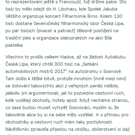
to reprezentování ještě s Francouzi), tož držme palce. Sto
tisíc by mělo odejít do H. Libchavy, kde Spolek Jakuba
Většího organizuje koncert Filharmonie Brno. Kolem 130
tisíc dostane Severočeský filharmonický sbor Česká Lípa,
po pár tisících (dvacet a patnáct) tělesně postižení na
tradiční ples a organizace slabozrakých na akci Bílá
pastelka.
Všechno to prošlo celkem hladce, až na žádost Autoklubu
Česká Lípa, který chtěl 300 tisíc na „Setkání
automobilových mistrů 2017“ na autodromu v Sosnové.
Tam došlo k těžké bitvě, protože mnohým (mně mezi nimi)
se dotování takovýchto akcí z veřejných peněz nelíbilo,
jakkoliv jiní argumentovali, jak to pozvedne cestovní ruch,
kolik vydělají obchody, hotely apod. Když necháme stranou,
co zase budou muset vytrpět Sosnováci, myslím si, že
takovéhle akce by si na sebe měly vydělat. A o přínosu pro
obchodníky a cestovní ruch mám taky pochybnosti.
Návštěvníci zpravidla přijedou na otočku, občerstvení si dají