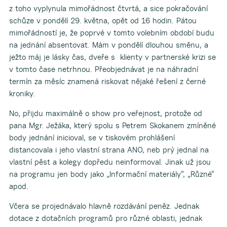
z toho vyplynula mimořádnost čtvrtá, a sice pokračování
schůze v pondělí 29. května, opět od 16 hodin. Pátou
mimořádností je, že poprvé v tomto volebním období budu
na jednání absentovat. Mám v pondělí dlouhou směnu, a
ježto máj je lásky čas, dveře s klienty v partnerské krizi se
v tomto čase netrhnou. Přeobjednávat je na náhradní
termín za měsíc znamená riskovat nějaké řešení z černé
kroniky.
No, přijdu maximálně o show pro veřejnost, protože od
pana Mgr. Ježáka, který spolu s Petrem Skokanem zmíněné
body jednání inicioval, se v tiskovém prohlášení
distancovala i jeho vlastní strana ANO, neb prý jednal na
vlastní pěst a kolegy dopředu neinformoval. Jinak už jsou
na programu jen body jako „Informační materiály“, „Různé“
apod.
Včera se projednávalo hlavně rozdávání peněz. Jednak
dotace z dotačních programů pro různé oblasti, jednak