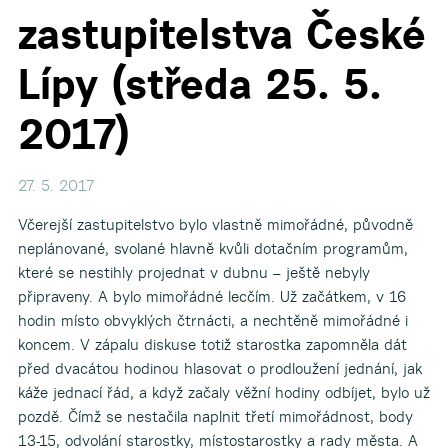
zastupitelstva České
Lípy (středa 25. 5.
2017)
27. 5. 2017
Včerejší zastupitelstvo bylo vlastně mimořádné, původně
neplánované, svolané hlavně kvůli dotačním programům,
které se nestihly projednat v dubnu – ještě nebyly
připraveny. A bylo mimořádné lecčím. Už začátkem, v 16
hodin místo obvyklých čtrnácti, a nechtěně mimořádné i
koncem. V zápalu diskuse totiž starostka zapomněla dát
před dvacátou hodinou hlasovat o prodloužení jednání, jak
káže jednací řád, a když začaly věžní hodiny odbíjet, bylo už
pozdě. Čímž se nestačila naplnit třetí mimořádnost, body
13-15, odvolání starostky, místostarostky a rady města. A