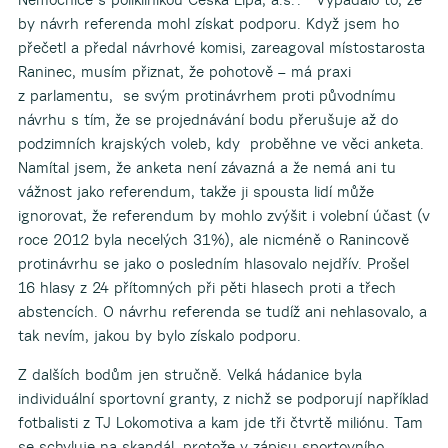
by návrh referenda mohl získat podporu. Když jsem ho
přečetl a předal návrhové komisi, zareagoval místostarosta
Raninec, musím přiznat, že pohotově – má praxi
z parlamentu, se svým protinávrhem proti původnímu
návrhu s tím, že se projednávání bodu přerušuje až do
podzimních krajských voleb, kdy proběhne ve věci anketa.
Namítal jsem, že anketa není závazná a že nemá ani tu
vážnost jako referendum, takže ji spousta lidí může
ignorovat, že referendum by mohlo zvýšit i volební účast (v
roce 2012 byla necelých 31%), ale nicméně o Ranincově
protinávrhu se jako o posledním hlasovalo nejdřív. Prošel
16 hlasy z 24 přítomných při pěti hlasech proti a třech
abstencích. O návrhu referenda se tudíž ani nehlasovalo, a
tak nevím, jakou by bylo získalo podporu.
Z dalších bodům jen stručně. Velká hádanice byla
individuální sportovní granty, z nichž se podporují například
fotbalisti z TJ Lokomotiva a kam jde tři čtvrtě miliónu. Tam
se schyluje na skandál, protože v zápisu sportovního