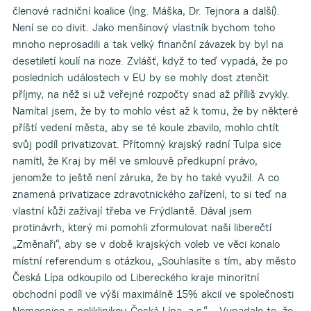
členové radniční koalice (Ing. Máška, Dr. Tejnora a další).
Není se co divit. Jako menšinový vlastník bychom toho
mnoho neprosadili a tak velký finanční závazek by byl na
desetiletí koulí na noze. Zvlášť, když to teď vypadá, že po
posledních událostech v EU by se mohly dost ztenčit
příjmy, na něž si už veřejné rozpočty snad až příliš zvykly.
Namítal jsem, že by to mohlo vést až k tomu, že by některé
příští vedení města, aby se té koule zbavilo, mohlo chtít
svůj podíl privatizovat. Přítomný krajský radní Tulpa sice
namítl, že Kraj by měl ve smlouvě předkupní právo,
jenomže to ještě není záruka, že by ho také využil. A co
znamená privatizace zdravotnického zařízení, to si teď na
vlastní kůži zažívají třeba ve Frýdlantě. Dával jsem
protinávrh, který mi pomohli zformulovat naši liberečtí
„Změnaři“, aby se v době krajských voleb ve věci konalo
místní referendum s otázkou, „Souhlasíte s tím, aby město
Česká Lípa odkoupilo od Libereckého kraje minoritní
obchodní podíl ve výši maximálně 15% akcií ve společnosti
Nemocnice s poliklinikou Česká Lípa, a.s.“. Vypadalo to, že