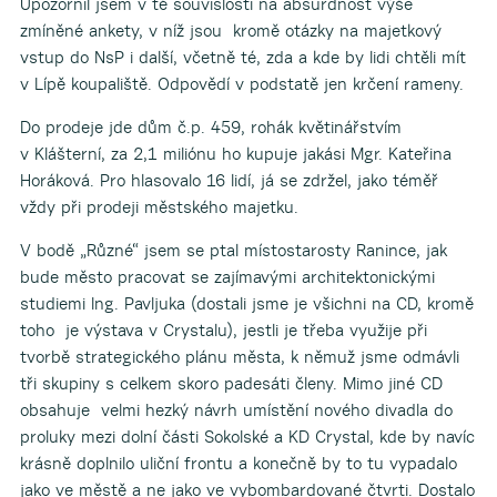
Upozornil jsem v té souvislosti na absurdnost výše
zmíněné ankety, v níž jsou kromě otázky na majetkový
vstup do NsP i další, včetně té, zda a kde by lidi chtěli mít
v Lípě koupaliště. Odpovědí v podstatě jen krčení rameny.
Do prodeje jde dům č.p. 459, rohák květinářstvím
v Klášterní, za 2,1 miliónu ho kupuje jakási Mgr. Kateřina
Horáková. Pro hlasovalo 16 lidí, já se zdržel, jako téměř
vždy při prodeji městského majetku.
V bodě „Různé“ jsem se ptal místostarosty Ranince, jak
bude město pracovat se zajímavými architektonickými
studiemi Ing. Pavljuka (dostali jsme je všichni na CD, kromě
toho je výstava v Crystalu), jestli je třeba využije při
tvorbě strategického plánu města, k němuž jsme odmávli
tři skupiny s celkem skoro padesáti členy. Mimo jiné CD
obsahuje velmi hezký návrh umístění nového divadla do
proluky mezi dolní části Sokolské a KD Crystal, kde by navíc
krásně doplnilo uliční frontu a konečně by to tu vypadalo
jako ve městě a ne jako ve vybombardované čtvrti. Dostalo