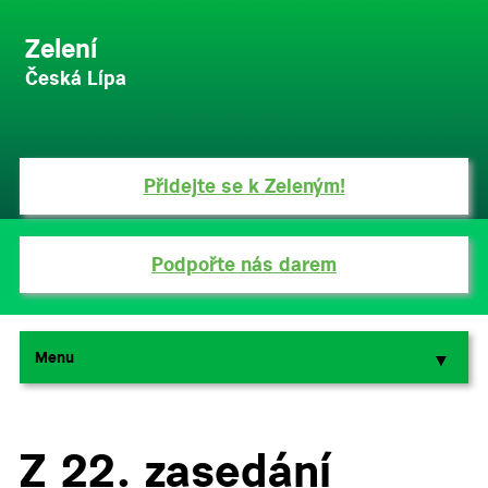
Zelení
Česká Lípa
Přidejte se k Zeleným!
Podpořte nás darem
Menu
▼
▼
Z 22. zasedání