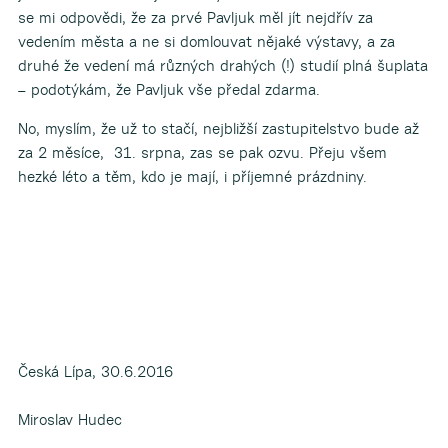
se mi odpovědi, že za prvé Pavljuk měl jít nejdřív za
vedením města a ne si domlouvat nějaké výstavy, a za
druhé že vedení má různých drahých (!) studií plná šuplata
– podotýkám, že Pavljuk vše předal zdarma.
No, myslím, že už to stačí, nejbližší zastupitelstvo bude až
za 2 měsíce, 31. srpna, zas se pak ozvu. Přeju všem
hezké léto a těm, kdo je mají, i příjemné prázdniny.
Česká Lípa, 30.6.2016
PhDr
Miroslav Hudec