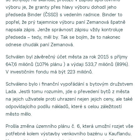
výboru je, že granty přes hlavy výboru dohodl jeho
předseda Binder (ČSSD) s vedením radnice. Binder to
popřel, že prý tajemnice výboru paní Zemanová špatně
napsala zápis. Jenže správnost zápisu vždy kontroluje
předseda – tedy, měl by. Tak se bojím, že to nakonec
odnese chudák paní Zemanová.
Schválen byl závěrečný účet města za rok 2015 s příjmy
647,6 miliónů (107% plánu ) a výdaji 533,7 miliónů (89%).
V investičním fondu má být 223 miliónů.
Schváleno bylo i finanční vypořádání s bytovým družstvem
Lada. Jestli tomu rozumím, jde o převedení bytů z města
na jejich uživatele proti uhrazení nejen jejich ceny, ale také
odpovídajícího podílu nákladů, které s celou záležitostí
město mělo.
Prošla změna územního plánu č. 6, která umožní rozjet vše
potřebné kolem výstavby venkovního bazénu u Kauflandu.