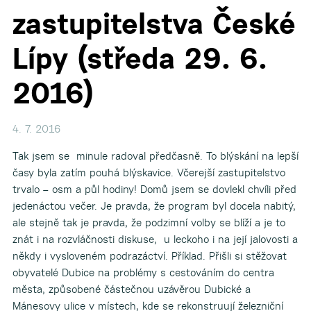
zastupitelstva České
Lípy (středa 29. 6.
2016)
4. 7. 2016
Tak jsem se minule radoval předčasně. To blýskání na lepší
časy byla zatím pouhá blýskavice. Včerejší zastupitelstvo
trvalo – osm a půl hodiny! Domů jsem se dovlekl chvíli před
jedenáctou večer. Je pravda, že program byl docela nabitý,
ale stejně tak je pravda, že podzimní volby se blíží a je to
znát i na rozvláčnosti diskuse, u leckoho i na její jalovosti a
někdy i vysloveném podrazáctví. Příklad. Přišli si stěžovat
obyvatelé Dubice na problémy s cestováním do centra
města, způsobené částečnou uzávěrou Dubické a
Mánesovy ulice v místech, kde se rekonstruují železniční