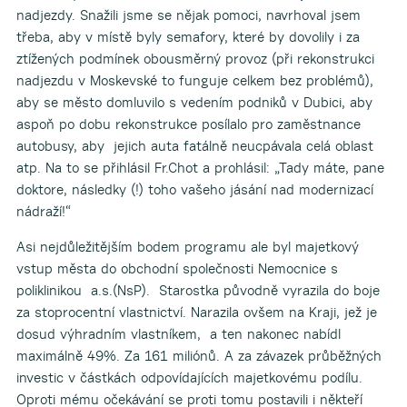
nadjezdy. Snažili jsme se nějak pomoci, navrhoval jsem
třeba, aby v místě byly semafory, které by dovolily i za
ztížených podmínek obousměrný provoz (při rekonstrukci
nadjezdu v Moskevské to funguje celkem bez problémů),
aby se město domluvilo s vedením podniků v Dubici, aby
aspoň po dobu rekonstrukce posílalo pro zaměstnance
autobusy, aby jejich auta fatálně neucpávala celá oblast
atp. Na to se přihlásil Fr.Chot a prohlásil: „Tady máte, pane
doktore, následky (!) toho vašeho jásání nad modernizací
nádraží!“
Asi nejdůležitějším bodem programu ale byl majetkový
vstup města do obchodní společnosti Nemocnice s
poliklinikou a.s.(NsP). Starostka původně vyrazila do boje
za stoprocentní vlastnictví. Narazila ovšem na Kraji, jež je
dosud výhradním vlastníkem, a ten nakonec nabídl
maximálně 49%. Za 161 miliónů. A za závazek průběžných
investic v částkách odpovídajících majetkovému podílu.
Oproti mému očekávání se proti tomu postavili i někteří