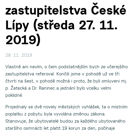
zastupitelstva České
Lípy (středa 27. 11.
2019)
28. 11. 2019
Vlastně ani nevím, o čem podstatnějším bych ze včerejšího
zastupitelstva referoval. Končili jsme v pohodě už ve tři
čtvrti na šest, v pohodě možná i proto, že byli omluveni mj.
p. Žatecká a Dr. Raninec a jednání bylo vcelku velmi
poklidné.
Projednaly se dvě novely městských vyhlášek, ta o místním
poplatku z pobytu byla vyvolána změnou zákona.
Stanovuje, že ubytovatelé budou za každého ubytovaného
staršího osmnácti let platit 19 korun za den, počínaje