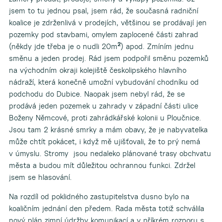
jsem to tu jednou psal, jsem rád, že současná radniční
koalice je zdrženlivá v prodejích, většinou se prodávají jen
pozemky pod stavbami, omylem zaplocené části zahrad
2
(někdy jde třeba je o nudli 20m
) apod. Zmíním jednu
směnu a jeden prodej. Rád jsem podpořil směnu pozemků
na východním okraji kolejiště českolipského hlavního
nádraží, která konečně umožní vybudování chodníku od
podchodu do Dubice. Naopak jsem nebyl rád, že se
prodává jeden pozemek u zahrady v západní části ulice
Boženy Němcové, proti zahrádkářské kolonii u Ploučnice.
Jsou tam 2 krásné smrky a mám obavy, že je nabyvatelka
může chtít pokácet, i když mě ujišťovali, že to prý nemá
v úmyslu. Stromy jsou nedaleko plánované trasy obchvatu
města a budou mít důležitou ochrannou funkci. Zdržel
jsem se hlasování.
Na rozdíl od poklidného zastupitelstva dusno bylo na
koaličním jednání den předem. Rada města totiž schválila
nový plán zimní údržby komunikací a v příkrém rozporu s