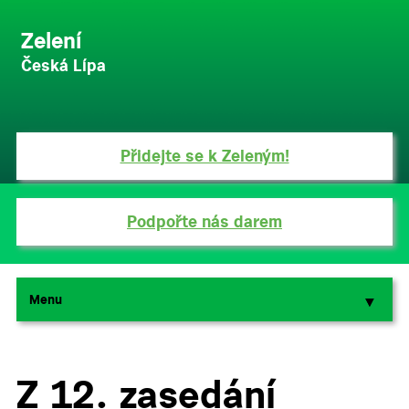
Zelení
Česká Lípa
Přidejte se k Zeleným!
Podpořte nás darem
Menu
▼
▼
Z 12. zasedání