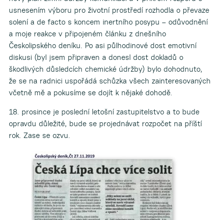
usnesením výboru pro životní prostředí rozhodla o převaze
solení a de facto s koncem inertního posypu – odůvodnění
a moje reakce v připojeném článku z dnešního
Českolipského deníku. Po asi půlhodinové dost emotivní
diskusi (byl jsem připraven a donesl dost dokladů o
škodlivých důsledcích chemické údržby) bylo dohodnuto,
že se na radnici uspořádá schůzka všech zainteresovaných
včetně mě a pokusíme se dojít k nějaké dohodě.
18. prosince je poslední letošní zastupitelstvo a to bude
opravdu důležité, bude se projednávat rozpočet na příští
rok. Zase se ozvu.