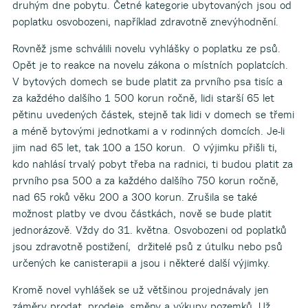
druhým dne pobytu. Četné kategorie ubytovaných jsou od
poplatku osvobozeni, například zdravotně znevýhodnění.
Rovněž jsme schválili novelu vyhlášky o poplatku ze psů.
Opět je to reakce na novelu zákona o místních poplatcích.
V bytových domech se bude platit za prvního psa tisíc a
za každého dalšího 1 500 korun ročně, lidi starší 65 let
pětinu uvedených částek, stejně tak lidi v domech se třemi
a méně bytovými jednotkami a v rodinných domcích. Je-li
jim nad 65 let, tak 100 a 150 korun. O výjimku přišli ti,
kdo nahlásí trvalý pobyt třeba na radnici, ti budou platit za
prvního psa 500 a za každého dalšího 750 korun ročně,
nad 65 roků věku 200 a 300 korun. Zrušila se také
možnost platby ve dvou částkách, nově se bude platit
jednorázově. Vždy do 31. května. Osvobozeni od poplatků
jsou zdravotně postižení, držitelé psů z útulku nebo psů
určených ke canisterapii a jsou i některé další výjimky.
Kromě novel vyhlášek se už většinou projednávaly jen
záměry prodat, prodeje, směny a výkupy pozemků. Už