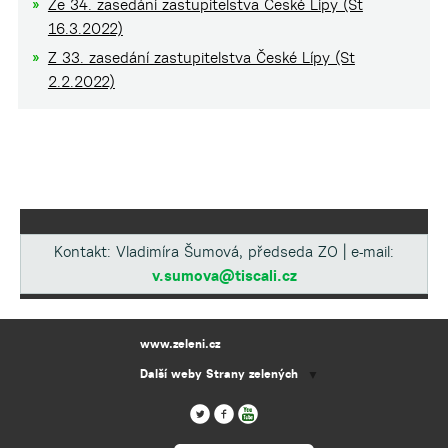
Ze 34. zasedání zastupitelstva České Lípy (St
16.3.2022)
Z 33. zasedání zastupitelstva České Lípy (St
2.2.2022)
Kontakt: Vladimíra Šumová, předseda ZO | e-mail:
v.sumova@tiscali.cz
www.zeleni.cz
Další weby Strany zelených
▼