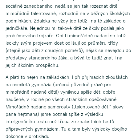
sociálně zanedbaného, nedá se jen tak rozeznat dítě
mimořádně talentované, rozhodně ne v běžných školských
podmínkách. Zdaleka ne vždy jde totiž i na té základce o
jedničkáře. Nejednou mi takové dítě ze školy poslali jako
problémového trojkaře. Oni ti mimořádně nadaní se totiž
leckdy svým projevem dost odlišují od průměru třídy
(stejně jako děti z chudých poměrů), nějak se nevejdou do
představy standardního žáka, a bývá to tudíž znát i na
jejich školním prospěchu.
A platí to nejen na základkách. I při přijímacích zkouškách
na osmiletá gymnázia (určená původně právě pro
mimořádně nadané děti!) vyniknou spíše děti dobře
naučené, v rodině po všech stránkách opečovávané.
Mimořádně nadané samorosty („talentované děti“ slovy
pana hejtmana) jsme poznali spíše z výsledku
inteligenčního testu než třeba ze znalostních testů
připravených gymnáziem. Tu a tam byly výsledky obojího
dokonce v protikladu.