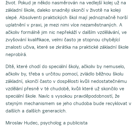
život. Pokud je někdo nasměrován na vedlejší kolej už na
základní škole, daleko snadněji skončí v životě na koleji
slepé. Absolventi praktických škol mají jednoznačně horší
uplatnění v praxi, je mezi nimi více nezaměstnaných. A
ačkoliv formálně jim nic nepřekáží v dalším vzdělávání, ve
zvyšování kvalifikace, velmi často je stopnou chybějící
znalosti učiva, které se zkrátka na praktické základní škole
neprobírá.
Dítě, které chodí do speciální školy, ačkoliv by nemuselo,
ačkoliv by, třeba s určitou pomocí, zvládlo běžnou školu
základní, skončí často v dospělosti kvůli nedostatečnému
vzdělání přesně v té chudobě, kvůli které už skončilo ve
speciální škole. Navíc s vysokou pravděpodobností, že
stejným mechanismem se jeho chudoba bude recyklovat v
dalších a dalších generacích.
Miroslav Hudec, psycholog a publicista