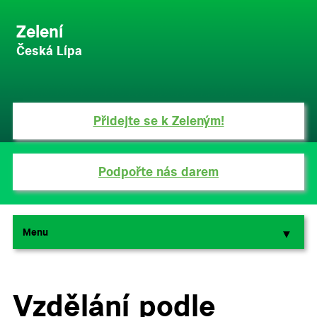
Zelení
Česká Lípa
Přidejte se k Zeleným!
Podpořte nás darem
Menu
▼
▼
Vzdělání podle