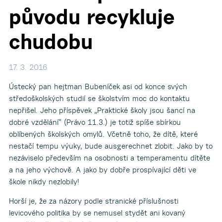
původu recykluje
chudobu
17. 3. 2016
Ústecký pan hejtman Bubeníček asi od konce svých
středoškolských studií se školstvím moc do kontaktu
nepřišel. Jeho příspěvek „Praktické školy jsou šancí na
dobré vzdělání“ (Právo 11.3.) je totiž spíše sbírkou
oblíbených školských omylů. Včetně toho, že dítě, které
nestačí tempu výuky, bude ausgerechnet zlobit. Jako by to
nezáviselo především na osobnosti a temperamentu dítěte
a na jeho výchově. A jako by dobře prospívající děti ve
škole nikdy nezlobily!
Horší je, že za názory podle stranické příslušnosti
levicového politika by se nemusel stydět ani kovaný