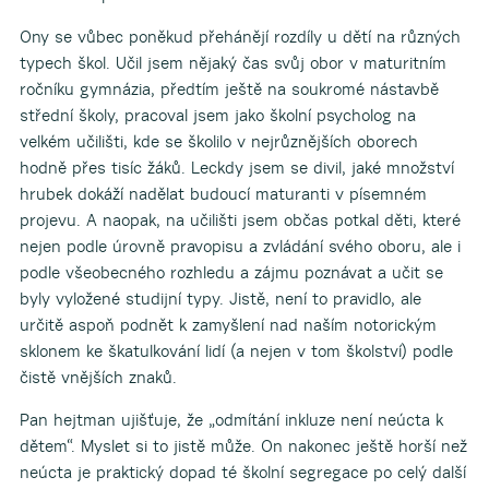
Ony se vůbec poněkud přehánějí rozdíly u dětí na různých
typech škol. Učil jsem nějaký čas svůj obor v maturitním
ročníku gymnázia, předtím ještě na soukromé nástavbě
střední školy, pracoval jsem jako školní psycholog na
velkém učilišti, kde se školilo v nejrůznějších oborech
hodně přes tisíc žáků. Leckdy jsem se divil, jaké množství
hrubek dokáží nadělat budoucí maturanti v písemném
projevu. A naopak, na učilišti jsem občas potkal děti, které
nejen podle úrovně pravopisu a zvládání svého oboru, ale i
podle všeobecného rozhledu a zájmu poznávat a učit se
byly vyložené studijní typy. Jistě, není to pravidlo, ale
určitě aspoň podnět k zamyšlení nad naším notorickým
sklonem ke škatulkování lidí (a nejen v tom školství) podle
čistě vnějších znaků.
Pan hejtman ujišťuje, že „odmítání inkluze není neúcta k
dětem“. Myslet si to jistě může. On nakonec ještě horší než
neúcta je praktický dopad té školní segregace po celý další