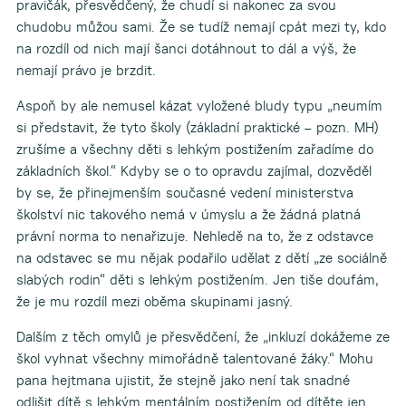
pravičák, přesvědčený, že chudí si nakonec za svou
chudobu můžou sami. Že se tudíž nemají cpát mezi ty, kdo
na rozdíl od nich mají šanci dotáhnout to dál a výš, že
nemají právo je brzdit.
Aspoň by ale nemusel kázat vyložené bludy typu „neumím
si představit, že tyto školy (základní praktické – pozn. MH)
zrušíme a všechny děti s lehkým postižením zařadíme do
základních škol.“ Kdyby se o to opravdu zajímal, dozvěděl
by se, že přinejmenším současné vedení ministerstva
školství nic takového nemá v úmyslu a že žádná platná
právní norma to nenařizuje. Nehledě na to, že z odstavce
na odstavec se mu nějak podařilo udělat z dětí „ze sociálně
slabých rodin“ děti s lehkým postižením. Jen tiše doufám,
že je mu rozdíl mezi oběma skupinami jasný.
Dalším z těch omylů je přesvědčení, že „inkluzí dokážeme ze
škol vyhnat všechny mimořádně talentované žáky.“ Mohu
pana hejtmana ujistit, že stejně jako není tak snadné
odlišit dítě s lehkým mentálním postižením od dítěte jen