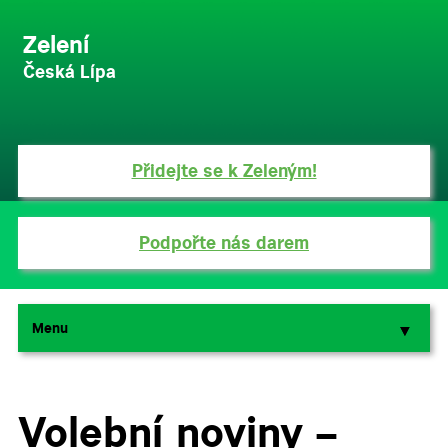
Zelení
Česká Lípa
Přidejte se k Zeleným!
Podpořte nás darem
Menu
▼
▼
Volební noviny –