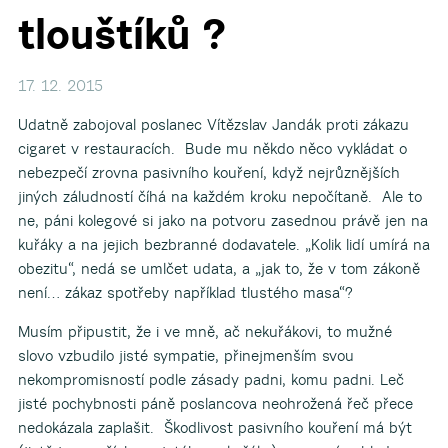
tlouštíků ?
17. 12. 2015
Udatně zabojoval poslanec Vítězslav Jandák proti zákazu
cigaret v restauracích. Bude mu někdo něco vykládat o
nebezpečí zrovna pasivního kouření, když nejrůznějších
jiných záludností číhá na každém kroku nepočítaně. Ale to
ne, páni kolegové si jako na potvoru zasednou právě jen na
kuřáky a na jejich bezbranné dodavatele. „Kolik lidí umírá na
obezitu“, nedá se umlčet udata, a „jak to, že v tom zákoně
není… zákaz spotřeby například tlustého masa“?
Musím připustit, že i ve mně, ač nekuřákovi, to mužné
slovo vzbudilo jisté sympatie, přinejmenším svou
nekompromisností podle zásady padni, komu padni. Leč
jisté pochybnosti páně poslancova neohrožená řeč přece
nedokázala zaplašit. Škodlivost pasivního kouření má být