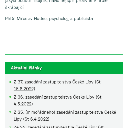
jakýsi pouštní lišejník, navíc nejspíš protivně v hrdle
škrábající.
PhDr. Miroslav Hudec, psycholog a publicista
Aktuální články
Z 37. zasedání zastupitelstva České Lípy (St
15.6.2022)
Z 36. zasedání zastupitelstva České Lípy (St
4.5.2022)
Z 35. (mimořádného) zasedání zastupitelstva České
Lípy (St 6.4.2022)
Ze 34. zasedání zastupitelstva České Lípy (St