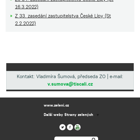
16.3.2022)
Z 33. zasedání zastupitelstva České Lípy (St
2.2.2022)
Kontakt: Vladimíra Šumová, předseda ZO | e-mail:
v.sumova@tiscali.cz
www.zeleni.cz
Další weby Strany zelených
▼