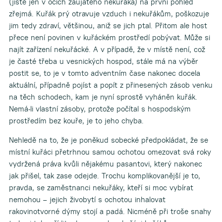
(jistě jen v očích zaujatého nekuřáka) na první pohled
zřejmá. Kuřák prý otravuje vzduch i nekuřákům, poškozuje
jim tedy zdraví, většinou, aniž se jich ptal. Přitom ale host
přece není povinen v kuřáckém prostředí pobývat. Může si
najít zařízení nekuřácké. A v případě, že v místě není, což
je časté třeba u vesnických hospod, stále má na výběr
postit se, to je v tomto adventním čase nakonec docela
aktuální, případně pojíst a popít z přinesených zásob venku
na těch schodech, kam je nyní sprostě vyháněn kuřák.
Nemá-li vlastní zásoby, protože počítal s hospodským
prostředím bez kouře, je to jeho chyba.
Nehledě na to, že je poněkud sobecké předpokládat, že se
místní kuřáci přetrhnou samou ochotou omezovat svá roky
vydržená práva kvůli nějakému pasantovi, který nakonec
jak přišel, tak zase odejde. Trochu komplikovanější je to,
pravda, se zaměstnanci nekuřáky, kteří si moc vybírat
nemohou – jejich živobytí s ochotou inhalovat
rakovinotvorné dýmy stojí a padá. Nicméně při troše snahy