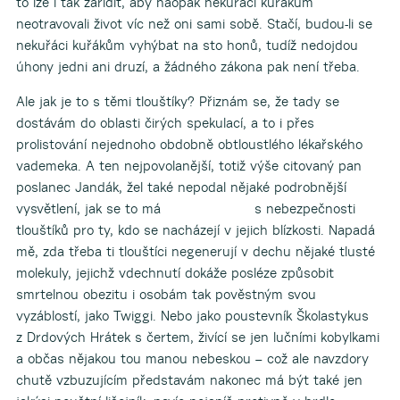
to lze i tak zařídit, aby naopak nekuřáci kuřákům
neotravovali život víc než oni sami sobě. Stačí, budou-li se
nekuřáci kuřákům vyhýbat na sto honů, tudíž nedojdou
úhony jedni ani druzí, a žádného zákona pak není třeba.
Ale jak je to s těmi tlouštíky? Přiznám se, že tady se
dostávám do oblasti čirých spekulací, a to i přes
prolistování nejednoho obdobně obtloustlého lékařského
vademeka. A ten nejpovolanější, totiž výše citovaný pan
poslanec Jandák, žel také nepodal nějaké podrobnější
vysvětlení, jak se to má s nebezpečnosti
tlouštíků pro ty, kdo se nacházejí v jejich blízkosti. Napadá
mě, zda třeba ti tlouštíci negenerují v dechu nějaké tlusté
molekuly, jejichž vdechnutí dokáže posléze způsobit
smrtelnou obezitu i osobám tak pověstným svou
vyzáblostí, jako Twiggi. Nebo jako poustevník Školastykus
z Drdových Hrátek s čertem, živící se jen lučními kobylkami
a občas nějakou tou manou nebeskou – což ale navzdory
chutě vzbuzujícím představám nakonec má být také jen