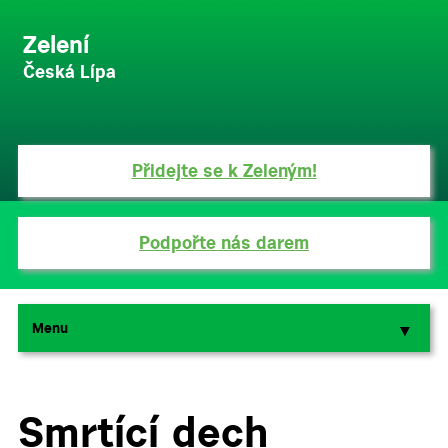
Zelení
Česká Lípa
Přidejte se k Zeleným!
Podpořte nás darem
Menu
▼
▼
Smrtící dech