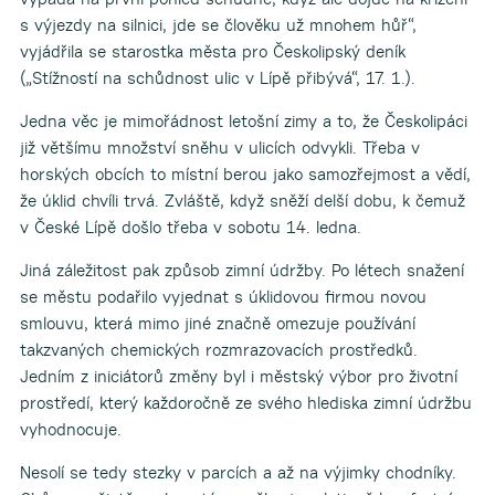
s výjezdy na silnici, jde se člověku už mnohem hůř“,
vyjádřila se starostka města pro Českolipský deník
(„Stížností na schůdnost ulic v Lípě přibývá“, 17. 1.).
Jedna věc je mimořádnost letošní zimy a to, že Českolipáci
již většímu množství sněhu v ulicích odvykli. Třeba v
horských obcích to místní berou jako samozřejmost a vědí,
že úklid chvíli trvá. Zvláště, když sněží delší dobu, k čemuž
v České Lípě došlo třeba v sobotu 14. ledna.
Jiná záležitost pak způsob zimní údržby. Po létech snažení
se městu podařilo vyjednat s úklidovou firmou novou
smlouvu, která mimo jiné značně omezuje používání
takzvaných chemických rozmrazovacích prostředků.
Jedním z iniciátorů změny byl i městský výbor pro životní
prostředí, který každoročně ze svého hlediska zimní údržbu
vyhodnocuje.
Nesolí se tedy stezky v parcích a až na výjimky chodníky.