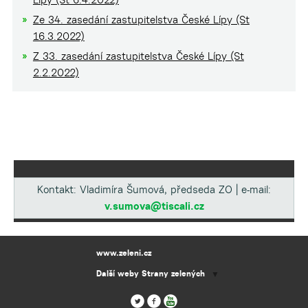
Ze 34. zasedání zastupitelstva České Lípy (St
16.3.2022)
Z 33. zasedání zastupitelstva České Lípy (St
2.2.2022)
Kontakt: Vladimíra Šumová, předseda ZO | e-mail:
v.sumova@tiscali.cz
www.zeleni.cz
Další weby Strany zelených
▼