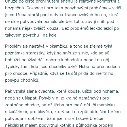
Chůze po čistě prohrnutém sněhu je relativně komfortní a
bezpečná. Dokonce i pro lidi s pohybovými problémy – viděl
jsem třeba starší paní o dvou francouzských holích, která
se sice pohybovala pomalu ale bez toho, aby jí sníh pod
nohama nějak zvlášť klouzal. Bez problémů leckdo jezdí po
takovém povrchu i na kole.
Problém ale nastává v okamžiku, a toho se zřejmě týká
poznámka starostky, když se sníh ze silnic, kde se sůl
bohužel používá dál, nahrne k chodníku nebo i na něj.
Typicky tam, kde jsou chodníky úzké. Nebo na přechodech
pro chodce. Případně, když se ta sůl přidá do inertního
posypu chodníků.
Pak vzniká slaná čvachta, která klouže, ujíždí pod nohama,
nedá se ušlapat. Pohyb v ní je krajně namáhavý i pro
zdatného chodce, natož třeba pro malé děti či maminku
s kočárkem, pro člověka, který se i na způsobilejším terénu
pohybuje s obtížemi. Sám jsem si v takové břečce
několikrát málem podvrtnul kotník a půlhodinka brodění