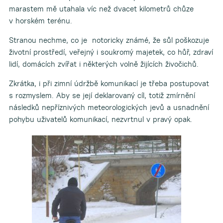
marastem mě utahala víc než dvacet kilometrů chůze
v horském terénu.
Stranou nechme, co je notoricky známé, že sůl poškozuje
životní prostředí, veřejný i soukromý majetek, co hůř, zdraví
lidí, domácích zvířat i některých volně žijících živočichů.
Zkrátka, i při zimní údržbě komunikací je třeba postupovat
s rozmyslem. Aby se její deklarovaný cíl, totiž zmírnění
následků nepříznivých meteorologických jevů a usnadnění
pohybu uživatelů komunikací, nezvrtnul v pravý opak.