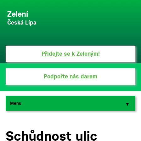
Zelení
Česká Lípa
Přidejte se k Zeleným!
Podpořte nás darem
Menu
▼
▼
Schůdnost ulic