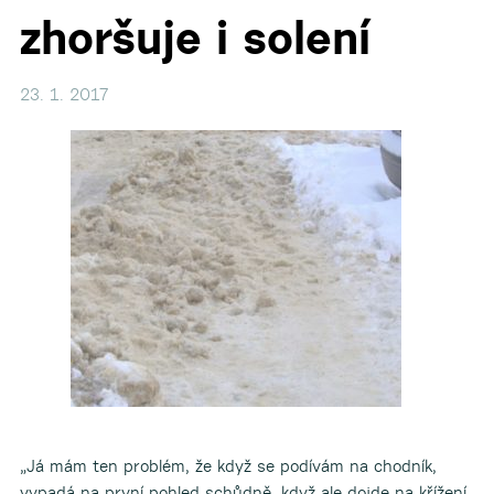
zhoršuje i solení
23. 1. 2017
„Já mám ten problém, že když se podívám na chodník,
vypadá na první pohled schůdně, když ale dojde na křížení