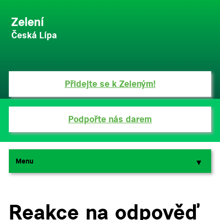
Zelení
Česká Lípa
Přidejte se k Zeleným!
Podpořte nás darem
Menu
▼
▼
Reakce na odpověď