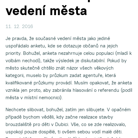
vedení města
11. 12. 2016
Je pravda, že současné vedení města jako jediné
uspořádalo anketu, kde se dotazuje občanů na jejich
priority. Bohužel, anketa nezahrnuje celou populaci (mladí k
volbám nechodí), takže výsledek je diskutabilní. Pokud by
město skutečně chtělo znát názor všech věkových
kategorii, muselo by průzkum zadat agentuře, která
kvalifikované průzkumy provádí. Musím opakovat, že anketa
vznikla jen proto, aby zabránila hlasování o referendu (podíl
města v místní nemocnici).
Nechcete slibovat, bohužel, zatím jen slibujete. V opačném
případě bychom věděli, kdy začne realizace stavby
brouzdaliště pro děti v Dubici. Vše, co se zde realizovalo,
uspokojí pouze dospělé, ti ovšem sebou vodí malé děti.