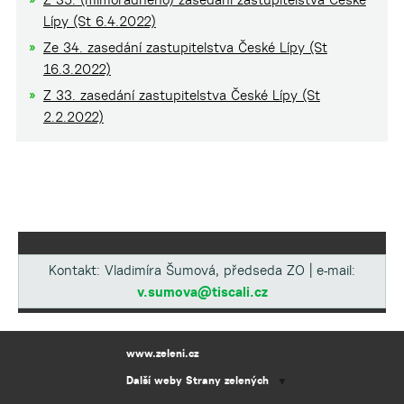
Lípy (St 6.4.2022)
Ze 34. zasedání zastupitelstva České Lípy (St
16.3.2022)
Z 33. zasedání zastupitelstva České Lípy (St
2.2.2022)
Kontakt: Vladimíra Šumová, předseda ZO | e-mail:
v.sumova@tiscali.cz
www.zeleni.cz
Další weby Strany zelených
▼