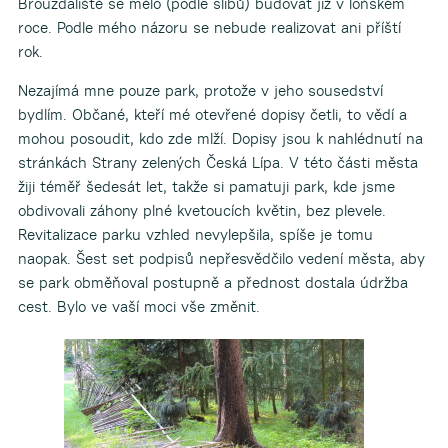
Brouzdaliště se mělo (podle slibů) budovat již v loňském
roce. Podle mého názoru se nebude realizovat ani příští
rok.
Nezajímá mne pouze park, protože v jeho sousedství
bydlím. Občané, kteří mé otevřené dopisy četli, to vědí a
mohou posoudit, kdo zde mlží. Dopisy jsou k nahlédnutí na
stránkách Strany zelených Česká Lípa. V této části města
žiji téměř šedesát let, takže si pamatuji park, kde jsme
obdivovali záhony plné kvetoucích květin, bez plevele.
Revitalizace parku vzhled nevylepšila, spíše je tomu
naopak. Šest set podpisů nepřesvědčilo vedení města, aby
se park obměňoval postupně a přednost dostala údržba
cest. Bylo ve vaší moci vše změnit.