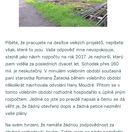
Píšete, že pracujete na desítce velkých projektů, nepíšete
však, které to jsou. Vaše odpověď mne neuspokojuje,
stejně jako návrh rozpočtu na rok 2017. Je nejhorší, který
jsem viděla za posledních dvacet let. Schodek přes 160
mil. je neskutečný. V minulém volebním období současná
paní starostka Romana Žatecká během volebního období
několikrát navrhovala odvolání Hany Moudré. Přitom se v
tomto volebním období rozhodně hospodařilo s úplně jiným
rozpočtem. Jediné co jste po pravdě napsali a čemu se dá
věřit je, že žádný otevřený dopis a žádná petice nezmění
vaše plány.
Na svém tvrzení, že nemáte žádnou zodpovědnost za
chybná rozhodnutí, trvám. Zatím jsem se nikde nedočetla,