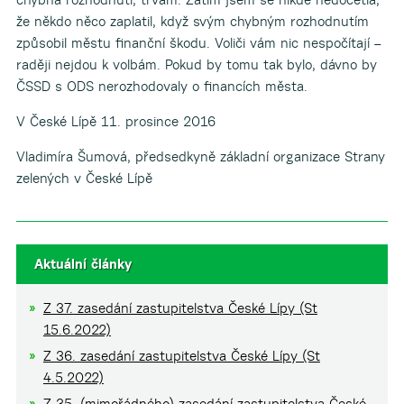
že někdo něco zaplatil, když svým chybným rozhodnutím
způsobil městu finanční škodu. Voliči vám nic nespočítají –
raději nejdou k volbám. Pokud by tomu tak bylo, dávno by
ČSSD s ODS nerozhodovaly o financích města.
V České Lípě 11. prosince 2016
Vladimíra Šumová, předsedkyně základní organizace Strany
zelených v České Lípě
Aktuální články
Z 37. zasedání zastupitelstva České Lípy (St
15.6.2022)
Z 36. zasedání zastupitelstva České Lípy (St
4.5.2022)
Z 35. (mimořádného) zasedání zastupitelstva České