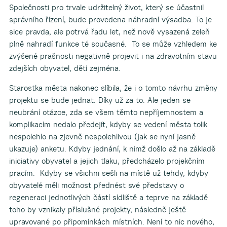
Společnosti pro trvale udržitelný život, který se účastnil
správního řízení, bude provedena náhradní výsadba. To je
sice pravda, ale potrvá řadu let, než nově vysazená zeleň
plně nahradí funkce té současné. To se může vzhledem ke
zvýšené prašnosti negativně projevit i na zdravotním stavu
zdejších obyvatel, dětí zejména.
Starostka města nakonec slíbila, že i o tomto návrhu změny
projektu se bude jednat. Díky už za to. Ale jeden se
neubrání otázce, zda se všem těmto nepříjemnostem a
komplikacím nedalo předejít, kdyby se vedení města tolik
nespolehlo na zjevně nespolehlivou (jak se nyní jasně
ukazuje) anketu. Kdyby jednání, k nimž došlo až na základě
iniciativy obyvatel a jejich tlaku, předcházelo projekčním
pracím. Kdyby se všichni sešli na místě už tehdy, kdyby
obyvatelé měli možnost přednést své představy o
regeneraci jednotlivých částí sídliště a teprve na základě
toho by vznikaly příslušné projekty, následně ještě
upravované po připomínkách místních. Není to nic nového,