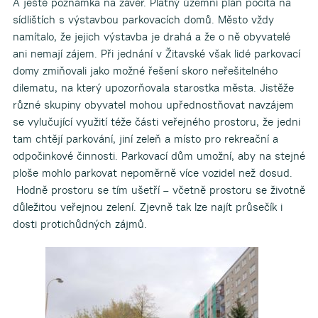
A ještě poznámka na závěr. Platný územní plán počítá na
sídlištích s výstavbou parkovacích domů. Město vždy
namítalo, že jejich výstavba je drahá a že o ně obyvatelé
ani nemají zájem. Při jednání v Žitavské však lidé parkovací
domy zmiňovali jako možné řešení skoro neřešitelného
dilematu, na který upozorňovala starostka města. Jistěže
různé skupiny obyvatel mohou upřednostňovat navzájem
se vylučující využití téže části veřejného prostoru, že jedni
tam chtějí parkování, jiní zeleň a místo pro rekreační a
odpočinkové činnosti. Parkovací dům umožní, aby na stejné
ploše mohlo parkovat nepoměrně více vozidel než dosud.
Hodně prostoru se tím ušetří – včetně prostoru se životně
důležitou veřejnou zelení. Zjevně tak lze najít průsečík i
dosti protichůdných zájmů.