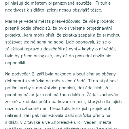
přihlašují do městem organizované soutěže. Ti tuhle
necitlivost k sídlištní zeleni nesou obzvlášť těžce.
Marně je vedení města přesvědčovalo, že vše proběhlo
přesně podle předpisů, že bylo i veřejné projednávání
projektu, kam mohli přijít, že zkrátka zaspali a že si mohou
stěžovat jedině sami na sebe. Lidé oponovali, že se o
záležitosti opravdu dozvěděli až nyní – kdyby o ní věděli,
bylo by přece nelogické, aby až do poslední chvíle nic
nepodnikli.
Na podvečer 2. září byla nakonec s bouřícími se občany
dohodnuta schůzka na městském úřadě. Ti na ni přinesli
petiční archy s množstvím podpisů, dokládajících, že
podobný názor jako oni má řada dalších. Žádali zachování
zeleně a redukci počtu parkovacích míst, kterých dle jejich
názoru rozhodně není třeba tolik, kolik jich projektant
nakreslil. září pak následovala další schůzka přímo na
sídlišti, v Žitavské a ve Zhořelecké ulici. Vedení města