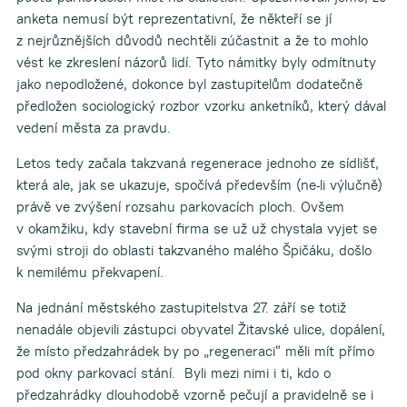
anketa nemusí být reprezentativní, že někteří se jí
z nejrůznějších důvodů nechtěli zúčastnit a že to mohlo
vést ke zkreslení názorů lidí. Tyto námitky byly odmítnuty
jako nepodložené, dokonce byl zastupitelům dodatečně
předložen sociologický rozbor vzorku anketníků, který dával
vedení města za pravdu.
Letos tedy začala takzvaná regenerace jednoho ze sídlišť,
která ale, jak se ukazuje, spočívá především (ne-li výlučně)
právě ve zvýšení rozsahu parkovacích ploch. Ovšem
v okamžiku, kdy stavební firma se už už chystala vyjet se
svými stroji do oblasti takzvaného malého Špičáku, došlo
k nemilému překvapení.
Na jednání městského zastupitelstva 27. září se totiž
nenadále objevili zástupci obyvatel Žitavské ulice, dopálení,
že místo předzahrádek by po „regeneraci“ měli mít přímo
pod okny parkovací stání. Byli mezi nimi i ti, kdo o
předzahrádky dlouhodobě vzorně pečují a pravidelně se i