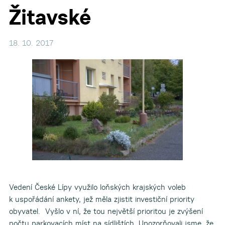
Žitavské
18. 10. 2017
Vedení České Lípy využilo loňských krajských voleb
k uspořádání ankety, jež měla zjistit investiční priority
obyvatel. Vyšlo v ní, že tou největší prioritou je zvýšení
počtu parkovacích míst na sídlištích. Upozorňovali jsme, že