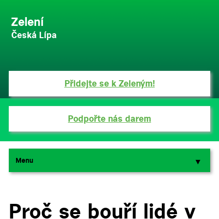
Zelení
Česká Lípa
Přidejte se k Zeleným!
Podpořte nás darem
Menu
▼
▼
Proč se bouří lidé v