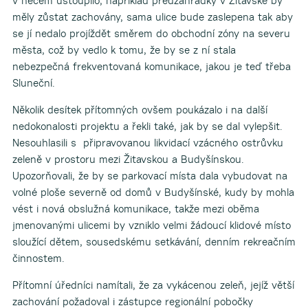
v něčem ustoupilo, například předzahrádky v Žitavské by
měly zůstat zachovány, sama ulice bude zaslepena tak aby
se jí nedalo projíždět směrem do obchodní zóny na severu
města, což by vedlo k tomu, že by se z ní stala
nebezpečná frekventovaná komunikace, jakou je teď třeba
Sluneční.
Několik desítek přítomných ovšem poukázalo i na další
nedokonalosti projektu a řekli také, jak by se dal vylepšit.
Nesouhlasili s připravovanou likvidací vzácného ostrůvku
zeleně v prostoru mezi Žitavskou a Budyšínskou.
Upozorňovali, že by se parkovací místa dala vybudovat na
volné ploše severně od domů v Budyšínské, kudy by mohla
vést i nová obslužná komunikace, takže mezi oběma
jmenovanými ulicemi by vzniklo velmi žádoucí klidové místo
sloužící dětem, sousedskému setkávání, denním rekreačním
činnostem.
Přítomní úředníci namítali, že za vykácenou zeleň, jejíž větší
zachování požadoval i zástupce regionální pobočky