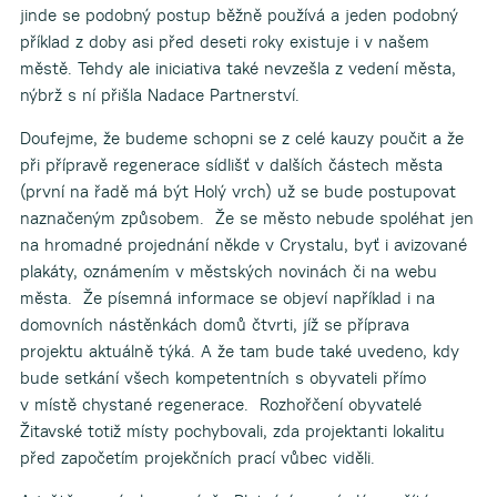
jinde se podobný postup běžně používá a jeden podobný
příklad z doby asi před deseti roky existuje i v našem
městě. Tehdy ale iniciativa také nevzešla z vedení města,
nýbrž s ní přišla Nadace Partnerství.
Doufejme, že budeme schopni se z celé kauzy poučit a že
při přípravě regenerace sídlišť v dalších částech města
(první na řadě má být Holý vrch) už se bude postupovat
naznačeným způsobem. Že se město nebude spoléhat jen
na hromadné projednání někde v Crystalu, byť i avizované
plakáty, oznámením v městských novinách či na webu
města. Že písemná informace se objeví například i na
domovních nástěnkách domů čtvrti, jíž se příprava
projektu aktuálně týká. A že tam bude také uvedeno, kdy
bude setkání všech kompetentních s obyvateli přímo
v místě chystané regenerace. Rozhořčení obyvatelé
Žitavské totiž místy pochybovali, zda projektanti lokalitu
před započetím projekčních prací vůbec viděli.