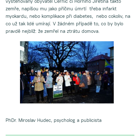
vystěhovaný obyvatel Černic či Horního Jiřetína takto
zemře, napíšou mu jako příčinu úmrtí třeba infarkt
myokardu, nebo komplikace při diabetes, nebo cokoliv, na
co už tak lidé umírají. V žádném případě to, co by bylo
pravdě nejblíž: že zemřel na ztrátu domova.
PhDr. Miroslav Hudec, psycholog a publicista