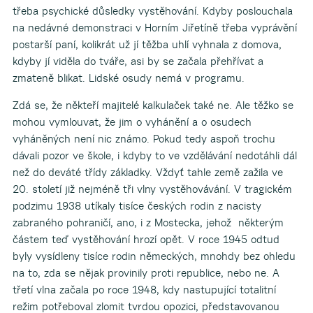
třeba psychické důsledky vystěhování. Kdyby poslouchala
na nedávné demonstraci v Horním Jiřetíně třeba vyprávění
postarší paní, kolikrát už jí těžba uhlí vyhnala z domova,
kdyby jí viděla do tváře, asi by se začala přehřívat a
zmateně blikat. Lidské osudy nemá v programu.
Zdá se, že někteří majitelé kalkulaček také ne. Ale těžko se
mohou vymlouvat, že jim o vyhánění a o osudech
vyháněných není nic známo. Pokud tedy aspoň trochu
dávali pozor ve škole, i kdyby to ve vzdělávání nedotáhli dál
než do deváté třídy základky. Vždyť tahle země zažila ve
20. století již nejméně tři vlny vystěhovávání. V tragickém
podzimu 1938 utíkaly tisíce českých rodin z nacisty
zabraného pohraničí, ano, i z Mostecka, jehož některým
částem teď vystěhování hrozí opět. V roce 1945 odtud
byly vysídleny tisíce rodin německých, mnohdy bez ohledu
na to, zda se nějak provinily proti republice, nebo ne. A
třetí vlna začala po roce 1948, kdy nastupující totalitní
režim potřeboval zlomit tvrdou opozici, představovanou