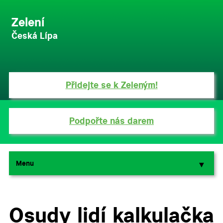
Zelení
Česká Lípa
Přidejte se k Zeleným!
Podpořte nás darem
Menu
▼
▼
Osudy lidí kalkulačka