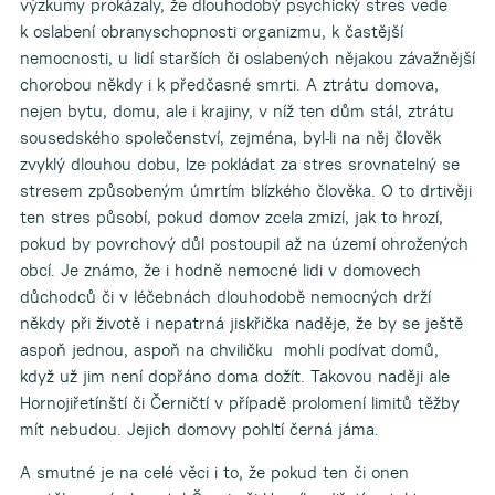
výzkumy prokázaly, že dlouhodobý psychický stres vede
k oslabení obranyschopnosti organizmu, k častější
nemocnosti, u lidí starších či oslabených nějakou závažnější
chorobou někdy i k předčasné smrti. A ztrátu domova,
nejen bytu, domu, ale i krajiny, v níž ten dům stál, ztrátu
sousedského společenství, zejména, byl-li na něj člověk
zvyklý dlouhou dobu, lze pokládat za stres srovnatelný se
stresem způsobeným úmrtím blízkého člověka. O to drtivěji
ten stres působí, pokud domov zcela zmizí, jak to hrozí,
pokud by povrchový důl postoupil až na území ohrožených
obcí. Je známo, že i hodně nemocné lidi v domovech
důchodců či v léčebnách dlouhodobě nemocných drží
někdy při životě i nepatrná jiskřička naděje, že by se ještě
aspoň jednou, aspoň na chviličku mohli podívat domů,
když už jim není dopřáno doma dožít. Takovou naději ale
Hornojiřetínští či Černičtí v případě prolomení limitů těžby
mít nebudou. Jejich domovy pohltí černá jáma.
A smutné je na celé věci i to, že pokud ten či onen