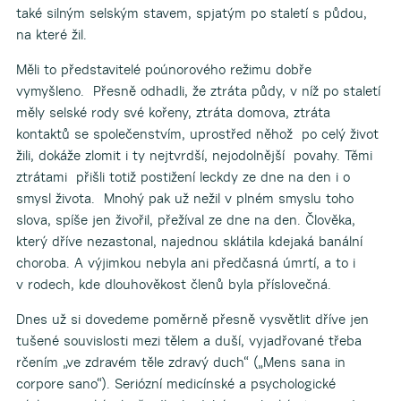
také silným selským stavem, spjatým po staletí s půdou,
na které žil.
Měli to představitelé poúnorového režimu dobře
vymyšleno. Přesně odhadli, že ztráta půdy, v níž po staletí
měly selské rody své kořeny, ztráta domova, ztráta
kontaktů se společenstvím, uprostřed něhož po celý život
žili, dokáže zlomit i ty nejtvrdší, nejodolnější povahy. Těmi
ztrátami přišli totiž postižení leckdy ze dne na den i o
smysl života. Mnohý pak už nežil v plném smyslu toho
slova, spíše jen živořil, přežíval ze dne na den. Člověka,
který dříve nezastonal, najednou sklátila kdejaká banální
choroba. A výjimkou nebyla ani předčasná úmrtí, a to i
v rodech, kde dlouhověkost členů byla příslovečná.
Dnes už si dovedeme poměrně přesně vysvětlit dříve jen
tušené souvislosti mezi tělem a duší, vyjadřované třeba
rčením „ve zdravém těle zdravý duch“ („Mens sana in
corpore sano“). Seriózní medicínské a psychologické