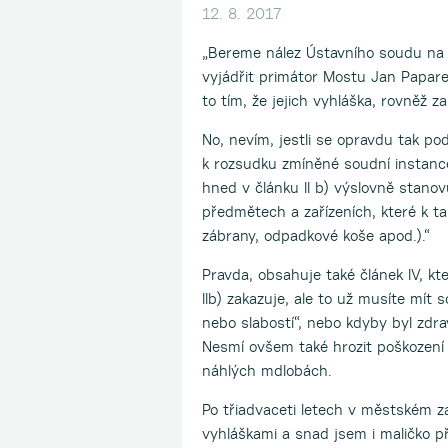
12. 8. 2017
„Bereme nález Ústavního soudu na v
vyjádřit primátor Mostu Jan Papareg
to tím, že jejich vyhláška, rovněž z
No, nevím, jestli se opravdu tak po
k rozsudku zmíněné soudní instan
hned v článku II b) výslovně stanov
předmětech a zařízeních, které k t
zábrany, odpadkové koše apod.).“
Pravda, obsahuje také článek IV, k
IIb) zakazuje, ale to už musíte mít 
nebo slabostí“, nebo kdyby byl zdra
Nesmí ovšem také hrozit poškození
náhlých mdlobách.
Po třiadvaceti letech v městském 
vyhláškami a snad jsem i maličko 