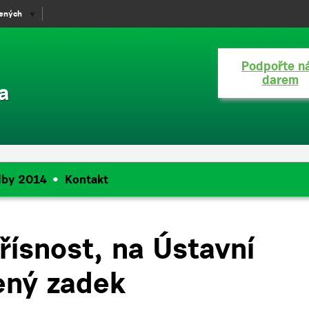
lených
▼
Podpořte n
darem
a
lby 2014
Kontakt
ísnost, na Ústavní
ený zadek