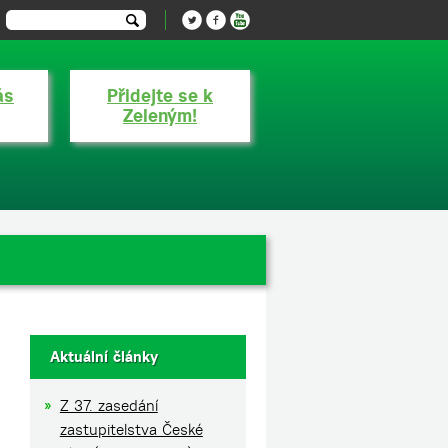
ás
Přidejte se k
Zeleným!
Aktuální články
Z 37. zasedání
zastupitelstva České