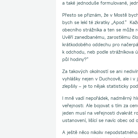
a také jednoduše formulované, jedn
Přesto se přiznám, že v Mostě bych
bych se lekl té zkratky „Apod.“ Ka
obecního strážníka a ten se může r
Uvěří zanedbanému, zarostlému člov
krátkodobého oddechu pro načerpán
k odchodu, neb podle strážníkova ú
půl hodiny?“
Za takových okolností se ani nediv
vyhlášky nejen v Duchcově, ale i 
zlepšily – je to nějak statisticky 
I mně vadí nepořádek, nadměrný hlu
veřejnosti. Ale bojovat s tím za cen
jeden musí na veřejnosti dvakrát r
ustanovení, lišící se navíc obec od 
A ještě něco nikoliv nepodstatného