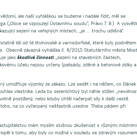
ědomí, ale naší vyhláškou se budeme i nadále řídit, měl se
a („Obce se vzpouzejí Ústavnímu soudu“, Právo 7. 8.). A vysvětli
akazující sezení na veřejných místech, „je … trochu odlišná“.
dstatně liší od té litvínovské a varnsdorfské, které byly podnětem
ce. Obecně závazná vyhláška č. 6/2015 Statutárního města Mos
uje jako
škodlivé činnosti
„sezení na stavebních částech,
akovému účelu nejsou určeny (palisády, zděné a betonové zídky a
terý umožňuje výjimky ze zákazu. Lze sedět i na něčem, co článek
souhlas vlastníka. Leda by sezeníchtivý byl náhle stižen „nevolnos
votně postižený, nebo kdyby chtěl načerpat síly k další cestě.
 toho, na co vyčerpaný nešťastník usedne. Třeba pádem při
zastupitelstvu mám myslím slušnou zkušenost s různými místními
přispěl k tomu, aby byly co možná v souladu se zdravým rozume