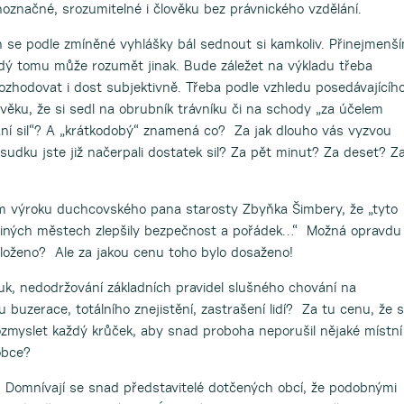
označné, srozumitelné i člověku bez právnického vzdělání.
 se podle zmíněné vyhlášky bál sednout si kamkoliv. Přinejmenš
ždý tomu může rozumět jinak. Bude záležet na výkladu třeba
ozhodovat i dost subjektivně. Třeba podle vzhledu posedávajícího
ěku, že si sedl na obrubník trávníku či na schody „za účelem
í sil“? A „krátkodobý“ znamená co? Za jak dlouho vás vyzvou
sudku jste již načerpali dostatek sil? Za pět minut? Za deset? Z
ím výroku duchcovského pana starosty Zbyňka Šimbery, že „tyto
v jiných městech zlepšily bezpečnost a pořádek…“ Možná opravdu
podloženo? Ale za jakou cenu toho bylo dosaženo!
k, nedodržování základních pravidel slušného chování na
u buzerace, totálního znejistění, zastrašení lidí? Za tu cenu, že s
ozmyslet každý krůček, aby snad proboha neporušil nějaké místní
obce?
. Domnívají se snad představitelé dotčených obcí, že podobnými