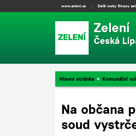
www.zeleni.cz
Další weby Strany ze
Zelení
Česká Líp
Hlavní stránka
Komunální vo
Na občana př
soud vystrč