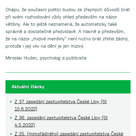
Chápu, že současní politici budou ze zřejmých důvodů brát
při svém rozhodování vždy ohled především na názor
většiny. Ale to ještě neznamená, že automaticky také
správně a dostatečně předvídavě. A hlavně a především,
že na názor „mizivé menšiny“ není nutno brát zřetel žádný,
protože i její vliv na dění je jen mizivý.
Miroslav Hudec, psycholog a publicista
Aktuální články
Z 37. zasedání zastupitelstva České Lípy (St
15.6.2022)
Z 36. zasedání zastupitelstva České Lípy (St
4.5.2022)
Z 35. (mimořádného) zasedání zastupitelstva České