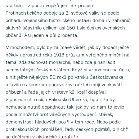
sta tisíc. I z počtu vojáků jen 6-7 procent.
Protinacistického odboje za 2. světové války se podle
odhadu Vojenského historického ústavu doma i v zahraničí
aktivně účastnilo celkem asi 150 tisíc československých
občanů. Asi jeden a půl procenta.
Mimochodem, bylo by zajímavé vědět, jak by dopadl ještě
někdy uprostřed roku 1918 průzkum veřejného mínění na
téma, zda zachovat monarchii, nebo zda ji nahradit
samostatným českým státem. Když si vzpomenu na úctu,
s níž ještě nějakých 50 roků po vzniku Československa
mluvili o rakouském panovníkovi někteří moji venkovští
příbuzní a řada jejich vrstevníků, kteří dospívali
v posledních rocích Rakousko-Uherska, tipuji, že by
nemusela nutně dopadnout tak, jak by se nám to jevilo
podle množství protiválečných vystoupení, stávek,
demonstrací, hladových bouří v tom roce. Nebo podle
protirakouských prohlášení řady českých politiků, o nichž
se dočteme v historické literatuře.