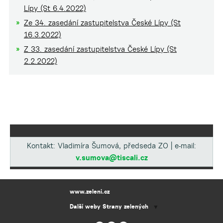
Lípy (St 6.4.2022)
Ze 34. zasedání zastupitelstva České Lípy (St
16.3.2022)
Z 33. zasedání zastupitelstva České Lípy (St
2.2.2022)
Kontakt: Vladimíra Šumová, předseda ZO | e-mail:
v.sumova@tiscali.cz
www.zeleni.cz
Další weby Strany zelených
▼