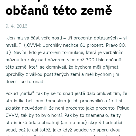
občanů této země
9. 4. 2016
„Jen mizivá část veřejnosti – tři procenta dotázaných – si
myslí…“ („CVVM: Uprchlíky nechce 61 procent, Právo 30.
3.). Nevím, kdo je autorem formulace, která je verbálním
mávnutím ruky nad názorem více než 300 tisíc občanů
této země, kteří se domnívají, že bychom měli přijímat
uprchlíky z válkou postižených zemí a měli bychom jim
dovolit se tu usadit.
Pokud „četka“, tak by se to snad ještě dalo omluvit tím, že
statistika holt není řemeslem jejích pracovníků a že ti si
zkrátka neuvědomili, že není procento jako procento. Pokud
CVVM, tak by to bylo horší. Pak by to znamenalo, že ty
statistické údaje obsahují (ani ne moc) skrytý hodnotící
soud, což je asi totéž, jako když soudce ve sporu dvou