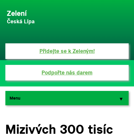
Zelení
Česká Lípa
Přidejte se k Zeleným!
Podpořte nás darem
Menu
▼
▼
Mizivých 300 tisíc