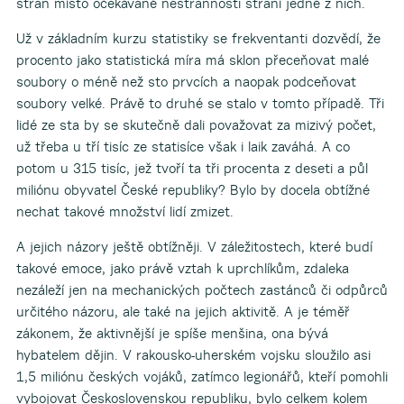
stran místo očekávané nestrannosti straní jedné z nich.
Už v základním kurzu statistiky se frekventanti dozvědí, že
procento jako statistická míra má sklon přeceňovat malé
soubory o méně než sto prvcích a naopak podceňovat
soubory velké. Právě to druhé se stalo v tomto případě. Tři
lidé ze sta by se skutečně dali považovat za mizivý počet,
už třeba u tří tisíc ze statisíce však i laik zaváhá. A co
potom u 315 tisíc, jež tvoří ta tři procenta z deseti a půl
miliónu obyvatel České republiky? Bylo by docela obtížné
nechat takové množství lidí zmizet.
A jejich názory ještě obtížněji. V záležitostech, které budí
takové emoce, jako právě vztah k uprchlíkům, zdaleka
nezáleží jen na mechanických počtech zastánců či odpůrců
určitého názoru, ale také na jejich aktivitě. A je téměř
zákonem, že aktivnější je spíše menšina, ona bývá
hybatelem dějin. V rakousko-uherském vojsku sloužilo asi
1,5 miliónu českých vojáků, zatímco legionářů, kteří pomohli
vybojovat Československou republiku, bylo celkem kolem