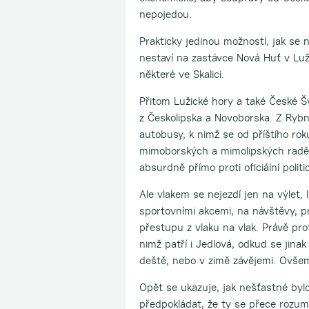
nepojedou.
Prakticky jedinou možností, jak se 
nestaví na zastávce Nová Huť v Luž
některé ve Skalici.
Přitom Lužické hory a také České Šv
z Českolipska a Novoborska. Z Rybn
autobusy, k nimž se od příštího rok
mimoborských a mimolipských raděj
absurdně přímo proti oficiální polit
Ale vlakem se nejezdí jen na výlet, 
sportovními akcemi, na návštěvy, 
přestupu z vlaku na vlak. Právě pro
nimž patří i Jedlová, odkud se jina
deště, nebo v zimě závějemi. Ovšem 
Opět se ukazuje, jak nešťastné bylo
předpokládat, že ty se přece rozumn