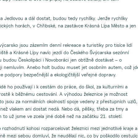
na Jedlovou a dál dostat, budou tedy rychlíky. Jenže rychlíky
ických horách, v Chřibské, na zastávce Krásná Lípa Město a jen
ýcarsko jsou zázemím denní rekreace a turistiky pro tisíce lidí
iště a Krásné Lípy navíc jezdí do Českého Švýcarska sezónní
u budou Českolipáci i Novoboráci jen obtížně dostávat – o
i nemluvím. Anebo holt budou muset jet osobním autem, což jd
ice podpory bezpečnější a ekologičtější veřejné dopravy.
lidé ho používají i k cestám do práce, do škol, za kulturními a
prostě k běžnému cestování. A výhodou železnice je možnost
to jsou za normálních okolností spoje vedeny z přestupních uzlů,
k než vlakem ani dostat nedá. Nebo dá, pěšky, třeba za tmy a
to už jsme ve zcela jiné době než na začátku 21. století.
 rozhodnutí kohosi rozparcelovat železnici mezi jednotlivé kraje a
ě mezi sebou domluví, že neudělají nic, co by poškodilo cestující