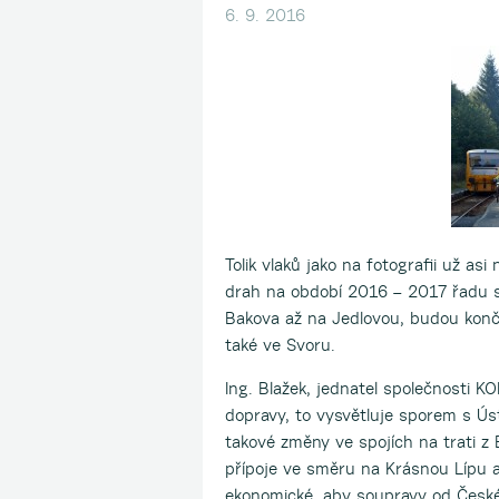
6. 9. 2016
Tolik vlaků jako na fotografii už a
drah na období 2016 – 2017 řadu sp
Bakova až na Jedlovou, budou končit
také ve Svoru.
Ing. Blažek, jednatel společnosti KO
dopravy, to vysvětluje sporem s Ú
takové změny ve spojích na trati 
přípoje ve směru na Krásnou Lípu 
ekonomické, aby soupravy od České 