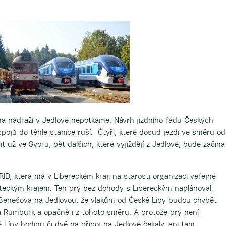
si na nádraží v Jedlové nepotkáme. Návrh jízdního řádu Českých
ojů do téhle stanice ruší. Čtyři, které dosud jezdí ve směru od
 už ve Svoru, pět dalších, které vyjíždějí z Jedlové, bude začína
RID, která má v Libereckém kraji na starosti organizaci veřejné
steckým krajem. Ten prý bez dohody s Libereckým naplánoval
z Benešova na Jedlovou, že vlakům od České Lípy budou chybět
a Rumburk a opačně i z tohoto směru. A protože prý není
Lípy hodinu či dvě na přípoj na Jedlové čekaly, ani tam