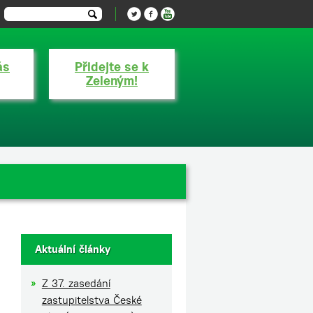
ás
Přidejte se k
Zeleným!
Aktuální články
Z 37. zasedání
zastupitelstva České