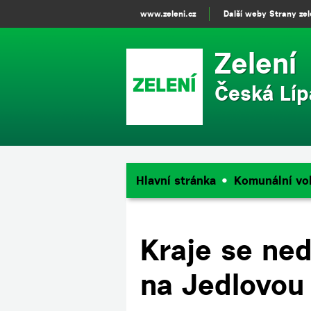
www.zeleni.cz
Další weby Strany ze
Zelení
Česká Líp
Hlavní stránka
Komunální vo
Kraje se ned
na Jedlovou