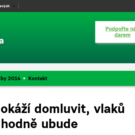
lených
▼
Podpořte n
darem
a
lby 2014
Kontakt
okáží domluvit, vlaků
 hodně ubude