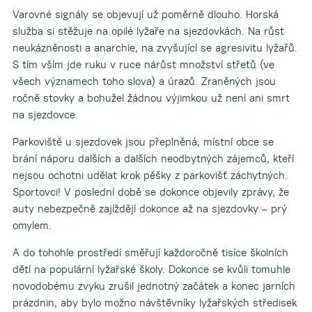
Varovné signály se objevují už poměrně dlouho. Horská
služba si stěžuje na opilé lyžaře na sjezdovkách. Na růst
neukázněnosti a anarchie, na zvyšující se agresivitu lyžařů.
S tím vším jde ruku v ruce nárůst množství střetů (ve
všech významech toho slova) a úrazů. Zraněných jsou
ročně stovky a bohužel žádnou výjimkou už není ani smrt
na sjezdovce.
Parkoviště u sjezdovek jsou přeplněná, místní obce se
brání náporu dalších a dalších neodbytných zájemců, kteří
nejsou ochotni udělat krok pěšky z parkovišť záchytných.
Sportovci! V poslední době se dokonce objevily zprávy, že
auty nebezpečně zajíždějí dokonce až na sjezdovky – prý
omylem.
A do tohohle prostředí směřují každoročně tisíce školních
dětí na populární lyžařské školy. Dokonce se kvůli tomuhle
novodobému zvyku zrušil jednotný začátek a konec jarních
prázdnin, aby bylo možno návštěvníky lyžařských středisek