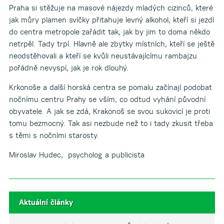
Praha si stěžuje na masové nájezdy mladých cizinců, které
jak můry plamen svíčky přitahuje levný alkohol, kteří si jezdí
do centra metropole zařádit tak, jak by jim to doma někdo
netrpěl. Tady trpí. Hlavně ale zbytky místních, kteří se ještě
neodstěhovali a kteří se kvůli neustávajícímu rambajzu
pořádně nevyspí, jak je rok dlouhý.
Krkonoše a další horská centra se pomalu začínají podobat
nočnímu centru Prahy se vším, co odtud vyhání původní
obyvatele. A jak se zdá, Krakonoš se svou sukovicí je proti
tomu bezmocný. Tak asi nezbude než to i tady zkusit třeba
s těmi s nočními starosty.
Miroslav Hudec, psycholog a publicista
Aktuální články