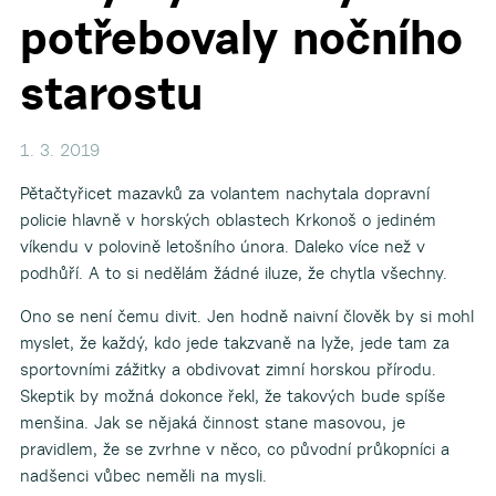
potřebovaly nočního
starostu
1. 3. 2019
Pětačtyřicet mazavků za volantem nachytala dopravní
policie hlavně v horských oblastech Krkonoš o jediném
víkendu v polovině letošního února. Daleko více než v
podhůří. A to si nedělám žádné iluze, že chytla všechny.
Ono se není čemu divit. Jen hodně naivní člověk by si mohl
myslet, že každý, kdo jede takzvaně na lyže, jede tam za
sportovními zážitky a obdivovat zimní horskou přírodu.
Skeptik by možná dokonce řekl, že takových bude spíše
menšina. Jak se nějaká činnost stane masovou, je
pravidlem, že se zvrhne v něco, co původní průkopníci a
nadšenci vůbec neměli na mysli.