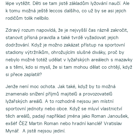
lépe vytěžit. Děti se tam jistě základům lyžování naučí. Ale
k tomu možná ještě leccos dalšího, co už by se asi jejich
rodičům tolik nelíbilo.
Zdravý rozum napovídá, že je nejvyšší čas rázně zakročit,
stanovit přísná pravidla a také tvrdě vyžadovat jejich
dodržování. Když je možno zakázat přístup na sportovní
stadiony výtržníkům, ohrožujícím slušné diváky, proč by
nebylo možné totéž udělat v lyžařských areálech s mazavky
a s těmi, kdo si myslí, že si tam mohou dělat co chtějí, když
si přece zaplatili?
Jenže není moc ochota. Jak také, když by to možná
znamenalo snížení příjmů majitelů a provozovatelů
lyžařských areálů. A to rozhodně nejsou jen místní
sportovní jednoty nebo obce. Když se mluví vlastnictví
těch areálů, padají například jména jako Roman Janoušek,
exšéf ČEZ Martin Roman nebo hradní kancléř Vratislav
Mynář. A jistě nejsou jediní.