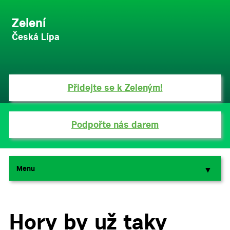
Zelení
Česká Lípa
Přidejte se k Zeleným!
Podpořte nás darem
Menu
▼
▼
Hory by už taky