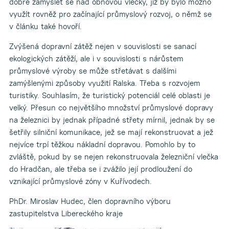
dobré zamyslet se nad obnovou vlečky, jíž by bylo možno
využít rovněž pro začínající průmyslový rozvoj, o němž se
v článku také hovoří.
Zvýšená dopravní zátěž nejen v souvislosti se sanací
ekoIogických zátěží, ale i v souvislosti s nárůstem
průmyslové výroby se může střetávat s dalšími
zamýšlenými způsoby využití Ralska. Třeba s rozvojem
turistiky. Souhlasím, že turistický potenciál celé oblasti je
velký. Přesun co největšího množství průmyslové dopravy
na železnici by jednak případné střety mírnil, jednak by se
šetřily silniční komunikace, jež se mají rekonstruovat a jež
nejvíce trpí těžkou nákladní dopravou. Pomohlo by to
zvláště, pokud by se nejen rekonstruovala železniční vlečka
do Hradčan, ale třeba se i zvážilo její prodloužení do
vznikající průmyslové zóny v Kuřívodech.
PhDr. Miroslav Hudec, člen dopravního výboru
zastupitelstva Libereckého kraje