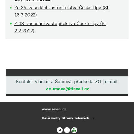
Ze 34. zasedání zastupitelstva České Lípy (St
16.3.2022)
Z 33. zasedání zastupitelstva České Lípy (St
2.2.2022)
Kontakt: Vladimíra Šumová, předseda ZO | e-mail:
v.sumova@tiscali.cz
www.zeleni.cz
Další weby Strany zelených
▼