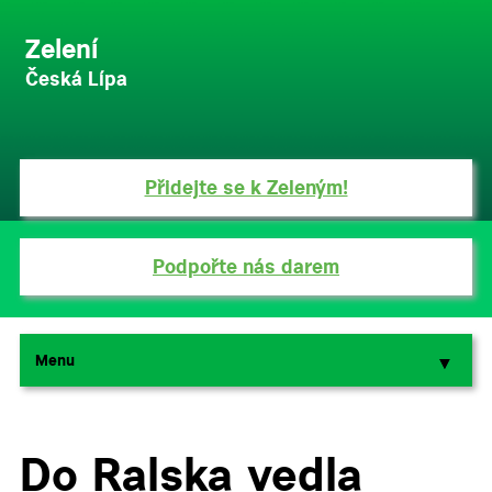
Zelení
Česká Lípa
Přidejte se k Zeleným!
Podpořte nás darem
Menu
▼
▼
Do Ralska vedla