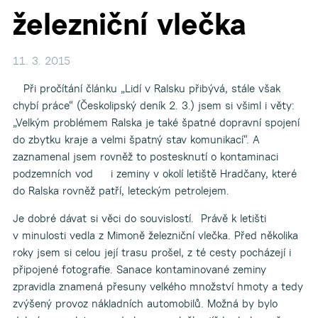
železniční vlečka
11. 3. 2015
Při pročítání článku „Lidí v Ralsku přibývá, stále však
chybí práce“ (Českolipský deník 2. 3.) jsem si všiml i věty:
„Velkým problémem Ralska je také špatné dopravní spojení
do zbytku kraje a velmi špatný stav komunikací“. A
zaznamenal jsem rovněž to postesknutí o kontaminaci
podzemních vod i zeminy v okolí letiště Hradčany, které
do Ralska rovněž patří, leteckým petrolejem.
Je dobré dávat si věci do souvislostí. Právě k letišti
v minulosti vedla z Mimoně železniční vlečka. Před několika
roky jsem si celou její trasu prošel, z té cesty pocházejí i
připojené fotografie. Sanace kontaminované zeminy
zpravidla znamená přesuny velkého množství hmoty a tedy
zvýšený provoz nákladních automobilů. Možná by bylo