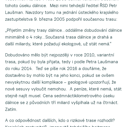
tohoto úseku dálnice. Mezi nimi tehdejší ředitel ŘSD Petr
Laušman. Navzdory tomu na jednání ústeckého krajského
zastupitelstva 9. března 2005 podpořil současnou trasu:
„Přijetím změny trasy dálnice…oddálíme dobudování dálnice
minimálně o 4 roky…Současná trasa dálnice je drahá a
další miliardy, které požadují ekologové, už stát nemá.“
Dobudováno mělo být nejpozději v roce 2010, variantní
trasa, pokud by byla přijata, tedy i podle Petra Laušmana
do roku 2014. Teď se píše rok 2016 a doufáme, že
dostavěno by mohlo být na jeho konci, pokud se ovšem
nevyskytnou další komplikace – geologové upozorňují, že
nové sesuvy vyloučit nemohou. A peníze, které nemá, stát
stejně najít musel. Cena sedmnáctikilometrového úseku
dálnice se z původních tří miliard vyšplhala už na čtrnáct.
Zatím.
A co odpovědnost dalších, kdo o rizikové trase rozhodli?