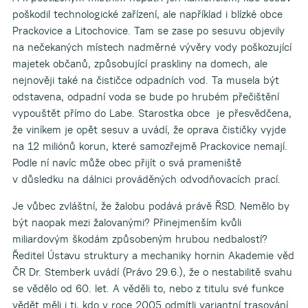
poškodil technologické zařízení, ale například i blízké obce
Prackovice a Litochovice. Tam se zase po sesuvu objevily
na nečekaných místech nadměrné vývěry vody poškozující
majetek občanů, způsobující praskliny na domech, ale
nejnověji také na čističce odpadních vod. Ta musela být
odstavena, odpadní voda se bude po hrubém přečištění
vypouštět přímo do Labe. Starostka obce je přesvědčena,
že viníkem je opět sesuv a uvádí, že oprava čističky vyjde
na 12 miliónů korun, které samozřejmě Prackovice nemají.
Podle ní navíc může obec přijít o svá prameniště
v důsledku na dálnici prováděných odvodňovacích prací.
Je vůbec zvláštní, že žalobu podává právě ŘSD. Nemělo by
být naopak mezi žalovanými? Přinejmenším kvůli
miliardovým škodám způsobeným hrubou nedbalostí?
Ředitel Ústavu struktury a mechaniky hornin Akademie věd
ČR Dr. Stemberk uvádí (Právo 29.6.), že o nestabilitě svahu
se vědělo od 60. let. A věděli to, nebo z titulu své funkce
vědět měli i ti, kdo v roce 2005 odmítli variantní trasování