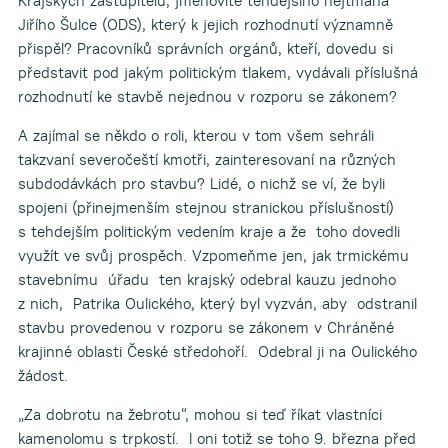
Krajských zastupitelů, jmenovitě tehdejšího hejtmana
Jiřího Šulce (ODS), který k jejich rozhodnutí významně
přispěl? Pracovníků správních orgánů, kteří, dovedu si
představit pod jakým politickým tlakem, vydávali příslušná
rozhodnutí ke stavbě nejednou v rozporu se zákonem?
A zajímal se někdo o roli, kterou v tom všem sehráli
takzvaní severočeští kmotři, zainteresovaní na různých
subdodávkách pro stavbu? Lidé, o nichž se ví, že byli
spojeni (přinejmenším stejnou stranickou příslušností)
s tehdejším politickým vedením kraje a že toho dovedli
využít ve svůj prospěch. Vzpomeňme jen, jak trmickému
stavebnímu úřadu ten krajský odebral kauzu jednoho
z nich, Patrika Oulického, který byl vyzván, aby odstranil
stavbu provedenou v rozporu se zákonem v Chráněné
krajinné oblasti České středohoří. Odebral ji na Oulického
žádost.
„Za dobrotu na žebrotu“, mohou si teď říkat vlastníci
kamenolomu s trpkostí. I oni totiž se toho 9. března před