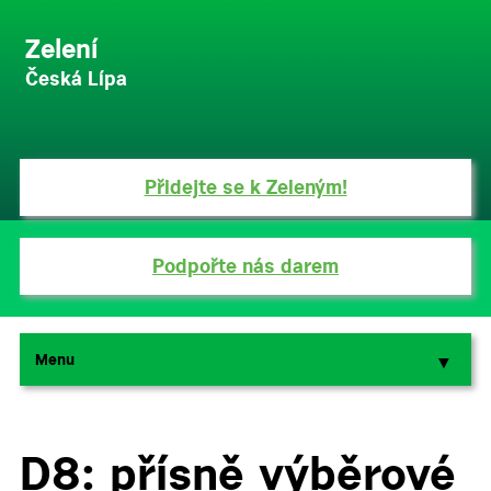
Zelení
Česká Lípa
Přidejte se k Zeleným!
Podpořte nás darem
Menu
▼
▼
D8: přísně výběrové