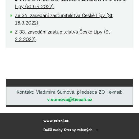
Lípy (St 6.4.2022)
Ze 34. zasedání zastupitelstva České Lípy (St
16.3.2022)
Z 33. zasedání zastupitelstva České Lípy (St
2.2.2022)
Kontakt: Vladimíra Šumová, předseda ZO | e-mail:
v.sumova@tiscali.cz
www.zeleni.cz
Další weby Strany zelených
▼