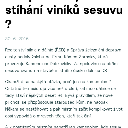
stíhání viníků sesuvu
?
30. 6. 2016
Ředitelství silnic a dálnic (ŘSD) a Správa železniční dopravní
cesty podaly žalobu na firmu Kámen Zbraslav, která
provozuje Kamenolom Dobkovičky. Za spoluvinu na obřím
sesuvu svahu na stavbě místního úseku dálnice D8.
Okamžitě se naskýtá otázka, proč jen na kamenolom?
Ostatně ten existuje více než století, zatímco dálnice se
tady staví nějakých deset let. Bývá pravidlem, že nově
příchozí se přizpůsobuje starousedlíkům, ne naopak.
Někam se nastěhovat a pak místním začít komplikovat život
cosi vypovídá o mravech těch, kteří tak činí.
A k postiženým místním nepatří jen kamenolom, kde sesuv